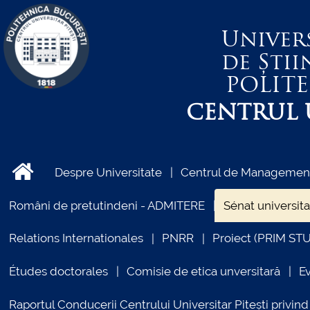
Univer
de Știi
POLIT
CENTRUL U
Despre Universitate
Centrul de Management 
Români de pretutindeni - ADMITERE
Sénat universita
Relations Internationales
PNRR
Proiect (PRIM ST
Études doctorales
Comisie de etica unversitară
E
Raportul Conducerii Centrului Universitar Pitești priv