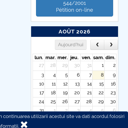
544/2001
Pétition on-line
AOÛT 2026
Aujourd'hui
lun.
mar.
mer.
jeu.
ven.
sam.
dim.
27
28
29
30
31
1
2
3
4
5
6
7
8
9
10
11
12
13
14
15
16
17
18
19
20
21
22
23
24
25
26
27
28
29
30
31
1
2
3
4
5
6
continuarea utilizarii acestui site va dati acordul folosiri
formatii.