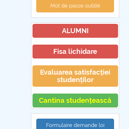
Mot de passe oublié
ALUMNI
Fisa lichidare
Evaluarea satisfacției
studenților
Cantina studențească
Formulaire demande loi