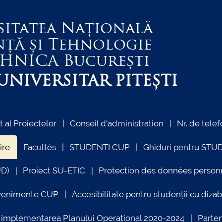
sitatea Națională
nță și Tehnologie
EHNICA
București
NIVERSITAR PITEȘTI
al Proiectelor
Conseil d'administration
Nr. de telef
ire
Facultés
STUDENTI CUP
Ghiduri pentru STU
UD)
Proiect SU-ETIC
Protection des données person
venimente CUP
Accesibilitate pentru studenții cu dizabi
ind implementarea Planului Operațional 2020-2024
Parte