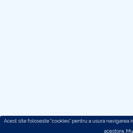
Acest site foloseste "cookies" pentru a usura navigarea in 
acestora. M