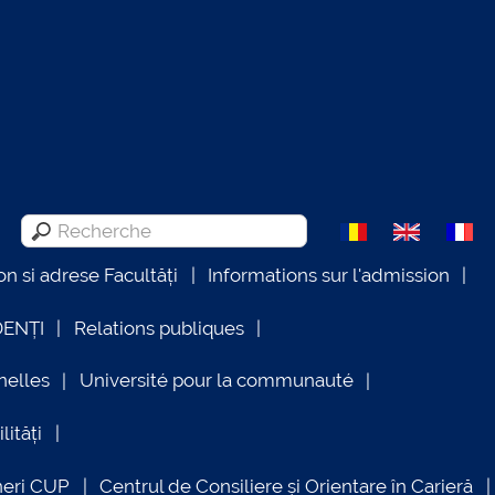
on si adrese Facultăți
Informations sur l'admission
DENȚI
Relations publiques
nelles
Université pour la communauté
lități
neri CUP
Centrul de Consiliere și Orientare în Carieră