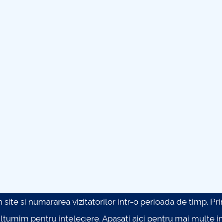
site si numararea vizitatorilor intr-o perioada de timp. Prin 
ultumim pentru intelegere.
Apasati aici pentru mai multe in