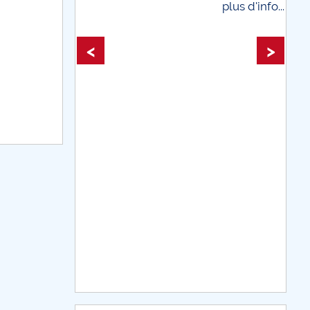
plus d'info...
plus
<
>