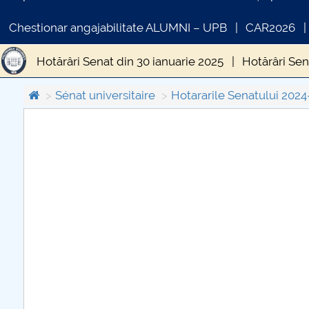
Chestionar angajabilitate ALUMNI – UPB
CAR2026
Hotărâri Senat din 30 ianuarie 2025
Hotărâri Sen
Hotărâri Senat din 5 septembrie 2025
Hotărâri 
Sénat universitaire
Hotararile Senatului 202
Hotărâri Senat din 10 iulie 2025
Hotărâri Senat 
COMUNICAT DE PRESA
Hotărâri Senat din 6 februarie 2025
Hotărâri Sen
PRIMSTUD 26.03.2026
Hotărâri Senat din 27 martie 2025
Hotărâri Sena
Hotărâri Senat din 27 mai 2025
Hotărâri Senat d