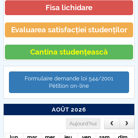
Fisa lichidare
Evaluarea satisfacției studenților
Cantina studențească
Formulaire demande loi 544/2001
Pétition on-line
AOÛT 2026
Aujourd'hui
lun.
mar.
mer.
jeu.
ven.
sam.
dim.