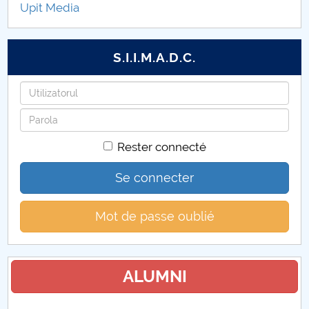
Upit Media
Proceduri Senat 2026
S.I.I.M.A.D.C.
Identifiant
Mot
de
Rester connecté
passe
Se connecter
Mot de passe oublié
ALUMNI