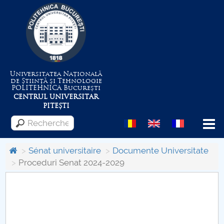
Universitatea Națională
de Știință și Tehnologie
POLITEHNICA
București
CENTRUL UNIVERSITAR
PITEȘTI
Menu
Sénat universitaire
Documente Universitate
Proceduri Senat 2024-2029
Despre Universitate
Centrul de Management al Proiectelor