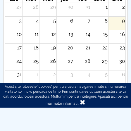
27
28
29
30
31
1
2
3
4
5
6
7
8
9
10
11
12
13
14
15
16
17
18
19
20
21
22
23
24
25
26
27
28
29
30
31
1
2
3
4
5
6
Acest site foloseste "cookies" pentru a usura navigarea in site si numararea
vizitatorilor intr-o perioada de timp. Prin continuarea utilizarii acestui site va
dati acordul folosiri acestora. Multumim pentru intelegere.
Apasati aici pentru
mai multe informatii.