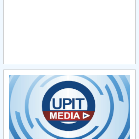
Raportul Conducerii Centrului Universitar Pitești
privind implementarea Planului Operațional 2020-
2024
Parteneri CUP
Centrul de Consiliere și Orientare în Carieră
Chestionar angajabilitate ALUMNI – UPB
CAR2026
MENIU CANTINA
Proceduri Senat 2024
Proceduri Senat 2025