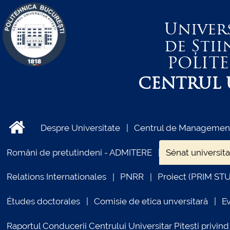
Univer
de Știi
POLIT
CENTRUL U
Despre Universitate
Centrul de Management 
Români de pretutindeni - ADMITERE
Sénat universita
Relations Internationales
PNRR
Proiect (PRIM ST
Études doctorales
Comisie de etica unversitară
E
Raportul Conducerii Centrului Universitar Pitești priv