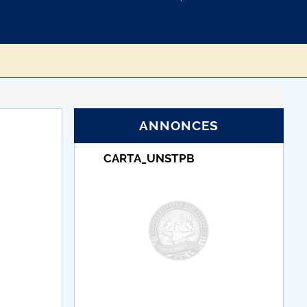
ANNONCES
_UNSTPB
Taxe de școlarizare
indexate – Centrul
Universitar Pitești