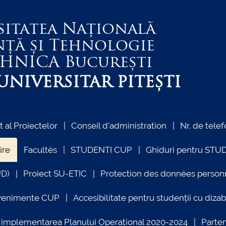
sitatea Națională
nță și Tehnologie
EHNICA
București
NIVERSITAR PITEȘTI
al Proiectelor
Conseil d'administration
Nr. de telef
ire
Facultés
STUDENTI CUP
Ghiduri pentru STU
UD)
Proiect SU-ETIC
Protection des données person
venimente CUP
Accesibilitate pentru studenții cu dizabi
ind implementarea Planului Operațional 2020-2024
Parte