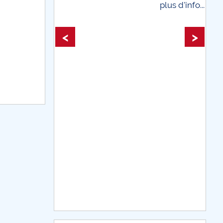
plus d'info...
plus
<
>