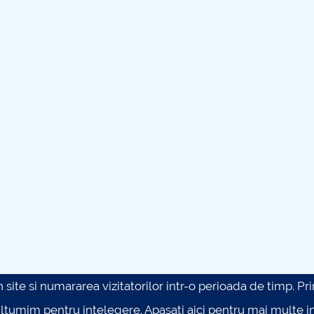
site si numararea vizitatorilor intr-o perioada de timp. Prin 
ultumim pentru intelegere.
Apasati aici pentru mai multe in