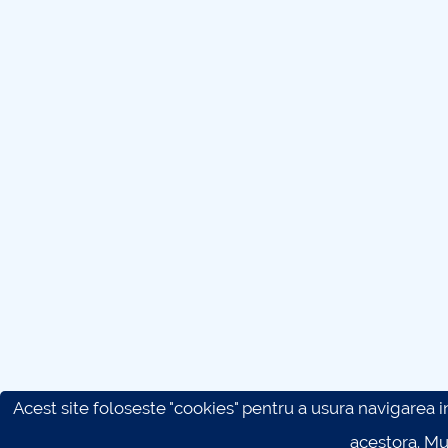
Acest site foloseste "cookies" pentru a usura navigarea in 
acestora. M