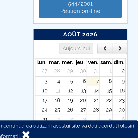
544/2001
Pétition on-line
AOÛT 2026
Aujourd'hui
lun.
mar.
mer.
jeu.
ven.
sam.
dim.
27
28
29
30
31
1
2
3
4
5
6
7
8
9
10
11
12
13
14
15
16
17
18
19
20
21
22
23
24
25
26
27
28
29
30
31
1
2
3
4
5
6
continuarea utilizarii acestui site va dati acordul folosiri
formatii.