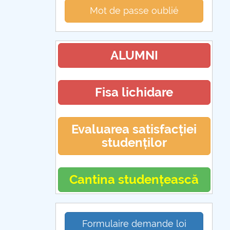
Mot de passe oublié
ALUMNI
Fisa lichidare
Evaluarea satisfacției
studenților
Cantina studențească
Formulaire demande loi