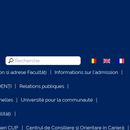
on si adrese Facultăți
Informations sur l'admission
DENȚI
Relations publiques
nelles
Université pour la communauté
lități
neri CUP
Centrul de Consiliere și Orientare în Carieră