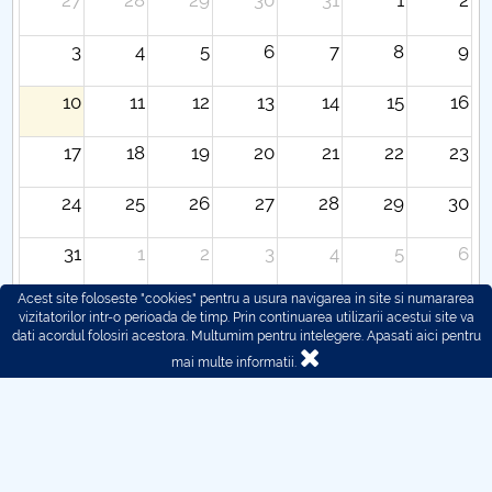
27
28
29
30
31
1
2
3
4
5
6
7
8
9
10
11
12
13
14
15
16
17
18
19
20
21
22
23
24
25
26
27
28
29
30
31
1
2
3
4
5
6
Acest site foloseste "cookies" pentru a usura navigarea in site si numararea
vizitatorilor intr-o perioada de timp. Prin continuarea utilizarii acestui site va
dati acordul folosiri acestora. Multumim pentru intelegere.
Apasati aici pentru
mai multe informatii.
© 2016 - 2026 POLITEHNICA București - Centrul