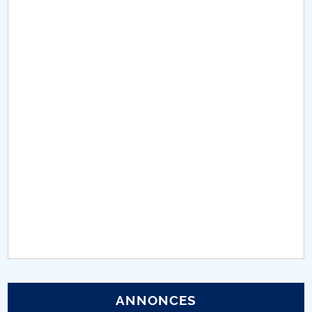
Conseil d'administration
Nr. de telefon si adrese Facultăți
Informations sur l'admission
Români de pretutindeni - ADMITERE
Sénat universitaire
Facultés
STUDENTI CUP
Ghiduri pentru STUDENȚI
Relations publiques
ANNONCES
Relations Internationales