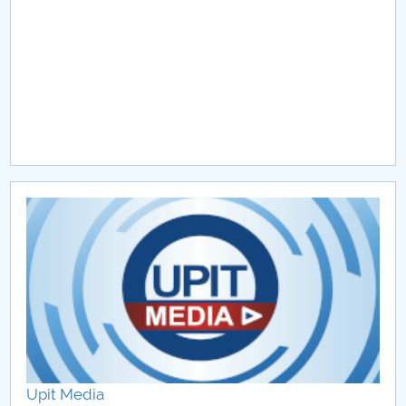
Raportul Conducerii Centrului Universitar Pitești
privind implementarea Planului Operațional 2020-
2024
Parteneri CUP
Centrul de Consiliere și Orientare în Carieră
Chestionar angajabilitate ALUMNI – UPB
CAR2026
MENIU CANTINA
Reprezentant studenți
Cancelar
Upit Media