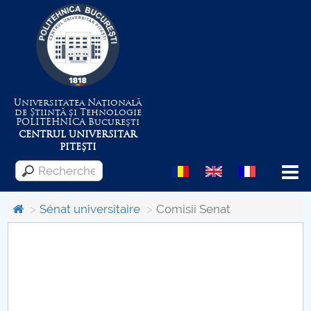
Universitatea Națională
de Știință și Tehnologie
POLITEHNICA
București
CENTRUL UNIVERSITAR
PITEȘTI
Menu
Sénat universitaire
Comisii Senat
Despre Universitate
Centrul de Management al Proiectelor