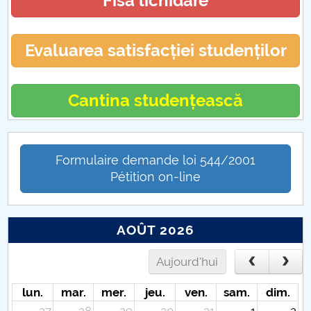
Fisa lichidare
Evaluarea satisfacției studenților
Cantina studențească
Formulaire demande loi 544/2001
Pétition on-line
AOÛT 2026
Aujourd'hui
lun.
mar.
mer.
jeu.
ven.
sam.
dim.