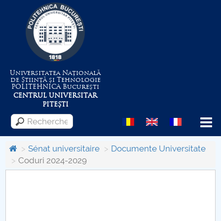
Universitatea Națională
de Știință și Tehnologie
POLITEHNICA
București
CENTRUL UNIVERSITAR
PITEȘTI
Menu
Sénat universitaire
Documente Universitate
Coduri 2024-2029
Despre Universitate
Centrul de Management al Proiectelor