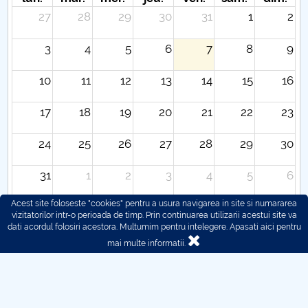
27
28
29
30
31
1
2
3
4
5
6
7
8
9
10
11
12
13
14
15
16
17
18
19
20
21
22
23
24
25
26
27
28
29
30
31
1
2
3
4
5
6
Acest site foloseste "cookies" pentru a usura navigarea in site si numararea
vizitatorilor intr-o perioada de timp. Prin continuarea utilizarii acestui site va
dati acordul folosiri acestora. Multumim pentru intelegere.
Apasati aici pentru
mai multe informatii.