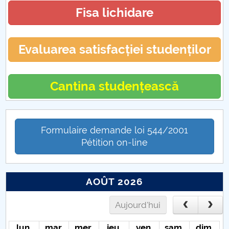
Fisa lichidare
Evaluarea satisfacției studenților
Cantina studențească
Formulaire demande loi 544/2001
Pétition on-line
AOÛT 2026
Aujourd'hui
lun.
mar.
mer.
jeu.
ven.
sam.
dim.