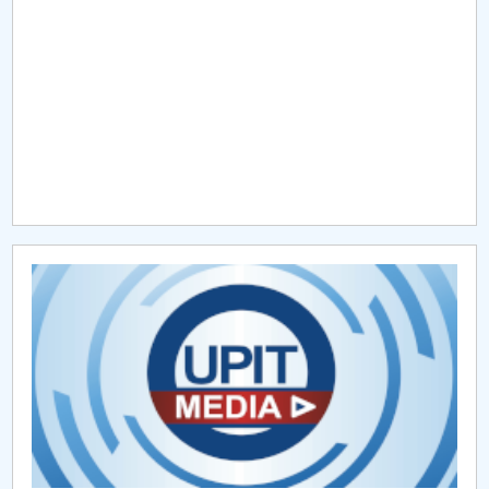
Raportul Conducerii Centrului Universitar Pitești
privind implementarea Planului Operațional 2020-
2024
Parteneri CUP
Centrul de Consiliere și Orientare în Carieră
Chestionar angajabilitate ALUMNI – UPB
CAR2026
MENIU CANTINA
Coduri 2024
Coduri 2025