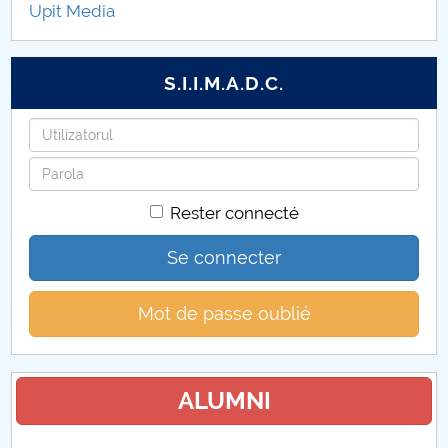
Upit Media
Coduri 2026
S.I.I.M.A.D.C.
Identifiant
Mot
de
Rester connecté
passe
Se connecter
Mot de passe oublié
ALUMNI