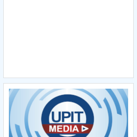
Raportul Conducerii Centrului Universitar Pitești
privind implementarea Planului Operațional 2020-
2024
Parteneri CUP
Centrul de Consiliere și Orientare în Carieră
Chestionar angajabilitate ALUMNI – UPB
CAR2026
MENIU CANTINA
Partenerii consorţiului
Membrii partenerului UPIT