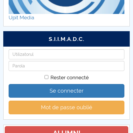
Etape şi activităţi – proiect component P1
Upit Media
Diseminare rezultate proiect component P1
Galerie foto
S.I.I.M.A.D.C.
Anunturi
Identifiant
Mot
Colaboratori UPIT
de
Rester connecté
passe
Contact
Se connecter
Mot de passe oublié