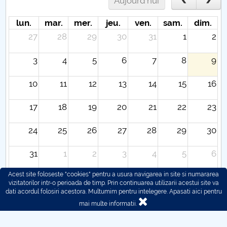
Aujourd'hui
lun.
mar.
mer.
jeu.
ven.
sam.
dim.
27
28
29
30
31
1
2
3
4
5
6
7
8
9
10
11
12
13
14
15
16
17
18
19
20
21
22
23
24
25
26
27
28
29
30
31
1
2
3
4
5
6
Acest site foloseste "cookies" pentru a usura navigarea in site si numararea
vizitatorilor intr-o perioada de timp. Prin continuarea utilizarii acestui site va
dati acordul folosiri acestora. Multumim pentru intelegere.
Apasati aici pentru
mai multe informatii.