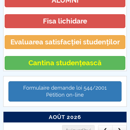
ALUMNI
Fisa lichidare
Evaluarea satisfacției studenților
Cantina studențească
Formulaire demande loi 544/2001
Pétition on-line
AOÛT 2026