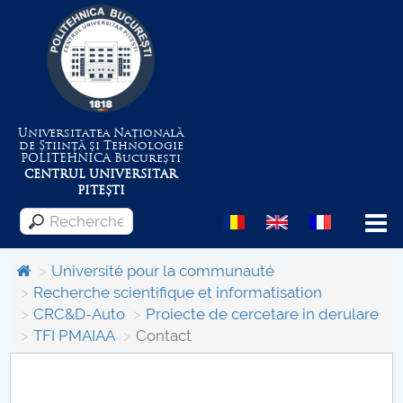
Universitatea Națională
de Știință și Tehnologie
POLITEHNICA
București
CENTRUL UNIVERSITAR
PITEȘTI
Menu
Université pour la communauté
Recherche scientifique et informatisation
CRC&D-Auto
Proiecte de cercetare in derulare
Despre Universitate
TFI PMAIAA
Contact
Centrul de Management al Proiectelor