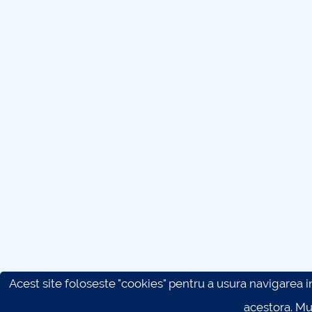
Acest site foloseste "cookies" pentru a usura navigarea in 
acestora. M