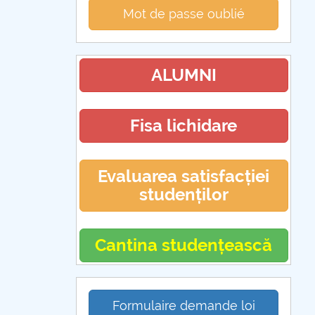
Mot de passe oublié
ALUMNI
Fisa lichidare
Evaluarea satisfacției
studenților
Cantina studențească
Formulaire demande loi