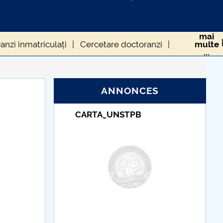
mai
anzi înmatriculați
Cercetare doctoranzi
multe
...
gii
State de funcții
Gala cercetării
Evenimente
ANNONCES
_UNSTPB
Taxe de școlarizare
indexate – Centrul
Universitar Pitești