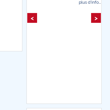
plus d'info...
plus
<
>