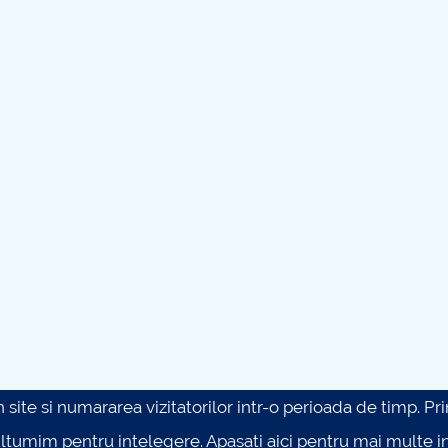
site si numararea vizitatorilor intr-o perioada de timp. Prin 
ultumim pentru intelegere.
Apasati aici pentru mai multe in