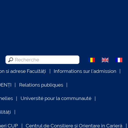
on si adrese Facultăți
Informations sur l'admission
DENȚI
Relations publiques
nelles
Université pour la communauté
lități
neri CUP
Centrul de Consiliere și Orientare în Carieră