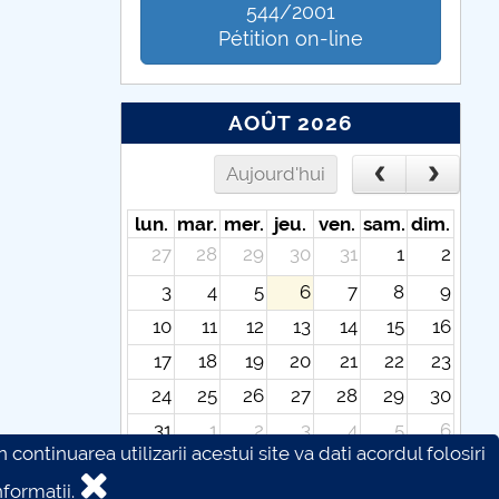
544/2001
Pétition on-line
AOÛT 2026
Aujourd'hui
lun.
mar.
mer.
jeu.
ven.
sam.
dim.
27
28
29
30
31
1
2
3
4
5
6
7
8
9
10
11
12
13
14
15
16
17
18
19
20
21
22
23
24
25
26
27
28
29
30
31
1
2
3
4
5
6
continuarea utilizarii acestui site va dati acordul folosiri
formatii.