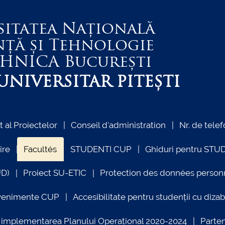
sitatea Națională
nță și Tehnologie
EHNICA
București
NIVERSITAR PITEȘTI
al Proiectelor
Conseil d'administration
Nr. de telef
ire
Facultés
STUDENTI CUP
Ghiduri pentru STU
UD)
Proiect SU-ETIC
Protection des données person
venimente CUP
Accesibilitate pentru studenții cu dizabi
ind implementarea Planului Operațional 2020-2024
Parte