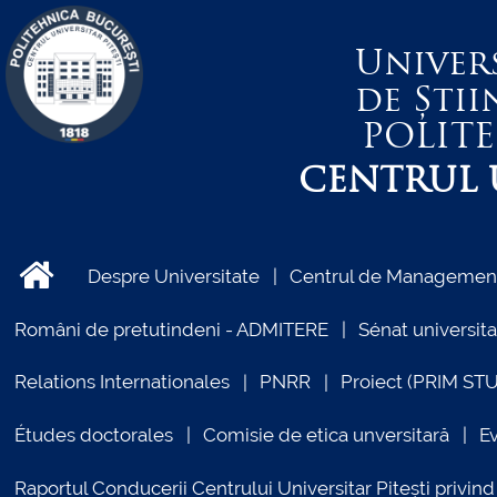
Univer
de Știi
POLIT
CENTRUL U
Despre Universitate
Centrul de Management 
Români de pretutindeni - ADMITERE
Sénat universita
Relations Internationales
PNRR
Proiect (PRIM ST
Études doctorales
Comisie de etica unversitară
E
Raportul Conducerii Centrului Universitar Pitești priv