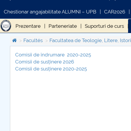
Chestionar angajabilitate ALUMNI – UPB
CAR2026
Prezentare
Parteneriate
Suporturi de curs
Contracte studii
Ghiduri doctoranzi
Etică și i
Facultés
Facultatea de Teologie, Litere, Istori
Fișe de disciplină
Comisii de îndrumare 2020-2025
Comisii de susținere 2026
COMUNICAT DE PRESA
Comisii de susținere 2020-2025
PRIMSTUD 26.03.2026