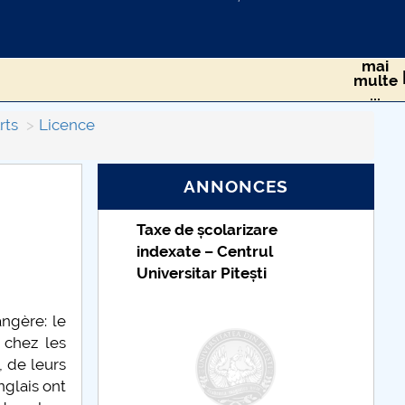
mai
multe
...
ue
Arts du spectacle
rts
Licence
ANNONCES
Taxe de școlarizare
indexate – Centrul
Universitar Pitești
angère: le
 chez les
, de leurs
nglais ont