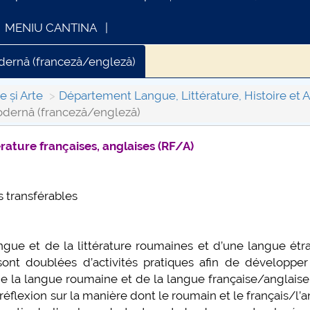
MENIU CANTINA
odernă (franceză/engleză)
 modernă (franceză/spaniolă/germană)
Histoire
Musiq
e și Arte
Département Langue, Littérature, Histoire et A
modernă (franceză/engleză)
rature françaises, anglaises (RF/A)
FORMATII ACTE STUDII
CARTA_UNSTPB
ts transférables
ngue et de la littérature roumaines et d’une langue étr
 sont doublées d’activités pratiques afin de développer
e la langue roumaine et de la langue française/anglaise
éflexion sur la manière dont le roumain et le français/l’a