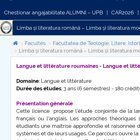
Chestionar angajabilitate ALUMNI – UPB
CAR2026
Limba și literatura română – Limba și literatura m
Limba și literatura engleză – Limba și literatura
Facultés
Facultatea de Teologie, Litere, Istori
Limba și literatura română – Limba și literatura 
Langue et littérature roumaines - Langue et litté
COMUNICAT DE PRESA
IN
Domaine
: Langue et littérature
PRIMSTUD 26.03.2026
Durée des études
: 3 ans (6 semestres) - 180 crédi
Présentation générale
Cette licence propose l’étude conjointe de la la
français ou l’anglais. Les approches théoriques
étudiants une maîtrise approfondie et raisonnée d
systèmes et de leurs usages. Ce parcours ouvre la r