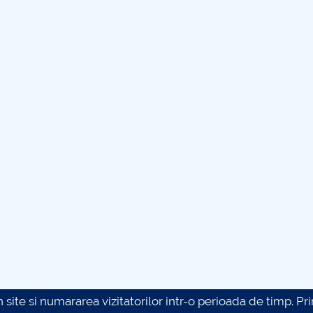
site si numararea vizitatorilor intr-o perioada de timp. Prin 