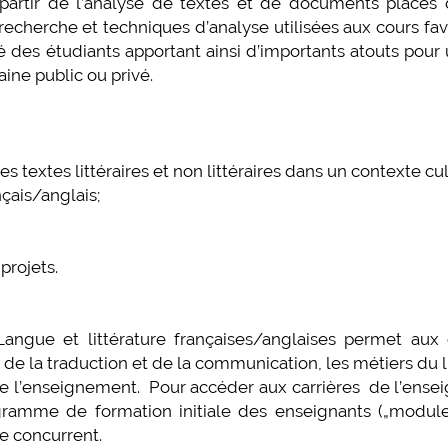
à partir de l’analyse de textes et de documents placés 
echerche et techniques d’analyse utilisées aux cours fav
plus d'info...
é des étudiants apportant ainsi d’importants atouts pour
ne public ou privé.
xtes littéraires et non littéraires dans un contexte cul
çais/anglais;
projets.
angue et littérature françaises/anglaises permet aux 
e la traduction et de la communication, les métiers du l
 de l’enseignement. Pour accéder aux carrières de l’ens
gramme de formation initiale des enseignants („modul
le concurrent.