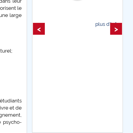
dans leur
orisent le
plus d'info...
 une large
plus d'info...
<
>
turel;
étudiants
ivre et de
eignement,
e psycho-