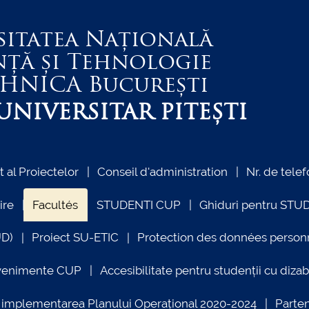
sitatea Națională
nță și Tehnologie
EHNICA
București
NIVERSITAR PITEȘTI
al Proiectelor
Conseil d'administration
Nr. de telef
ire
Facultés
STUDENTI CUP
Ghiduri pentru STU
UD)
Proiect SU-ETIC
Protection des données person
venimente CUP
Accesibilitate pentru studenții cu dizabi
ind implementarea Planului Operațional 2020-2024
Parte