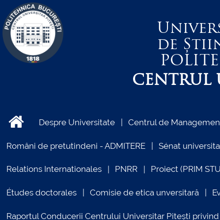
Univer
de Știi
POLIT
CENTRUL U
Despre Universitate
Centrul de Management 
Români de pretutindeni - ADMITERE
Sénat universita
Relations Internationales
PNRR
Proiect (PRIM ST
Études doctorales
Comisie de etica unversitară
E
Raportul Conducerii Centrului Universitar Pitești priv