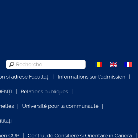
on si adrese Facultăți
Informations sur l'admission
DENȚI
Relations publiques
nelles
Université pour la communauté
lități
neri CUP
Centrul de Consiliere și Orientare în Carieră