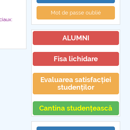
Mot de passe oublié
ciaux:
ALUMNI
Fisa lichidare
Evaluarea satisfacției
studenților
Cantina studențească