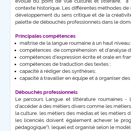
évolué du point de vue culturel et littéraire, 
contexte historique. Les différentes méthodes de r
développement du sens critique et de la créativit
plus d'info...
palette de débouchés professionnels dans le domai
Principales compétences
maîtrise de la langue roumaine à un haut niveau;
compétences de compréhension et d’analyse des te
compétences d’expression écrite et orale en fran
compétences de traduction des textes ;
capacité à rédiger des synthèses;
capacité à travailler en équipe et à organiser des 
Débouchés professionnels
Le parcours Langue et littérature roumaines - L
d’accéder à des métiers divers comme les métiers d
la culture, les métiers des médias et les métiers
les licenciés doivent également achever le pro
pédagogique”), lequel est organisé selon le modè