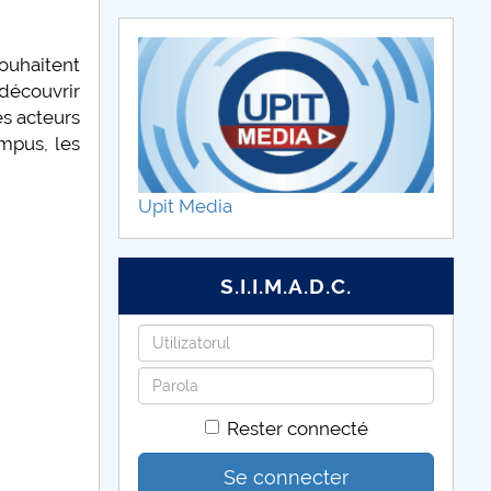
ouhaitent
 découvrir
es acteurs
ampus, les
Upit Media
S.I.I.M.A.D.C.
Identifiant
Mot
de
Rester connecté
passe
Se connecter