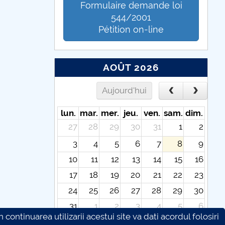
Formulaire demande loi
544/2001
Pétition on-line
AOÛT 2026
Aujourd'hui
lun.
mar.
mer.
jeu.
ven.
sam.
dim.
27
28
29
30
31
1
2
3
4
5
6
7
8
9
10
11
12
13
14
15
16
17
18
19
20
21
22
23
24
25
26
27
28
29
30
31
1
2
3
4
5
6
continuarea utilizarii acestui site va dati acordul folosiri