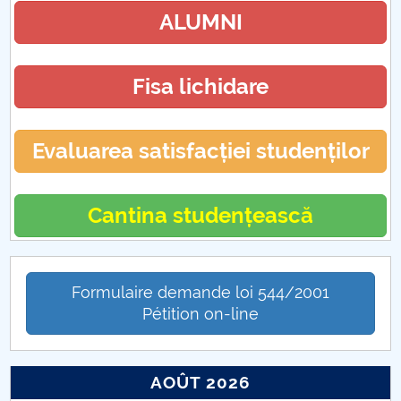
ALUMNI
Fisa lichidare
Evaluarea satisfacției studenților
Cantina studențească
Formulaire demande loi 544/2001
Pétition on-line
AOÛT 2026