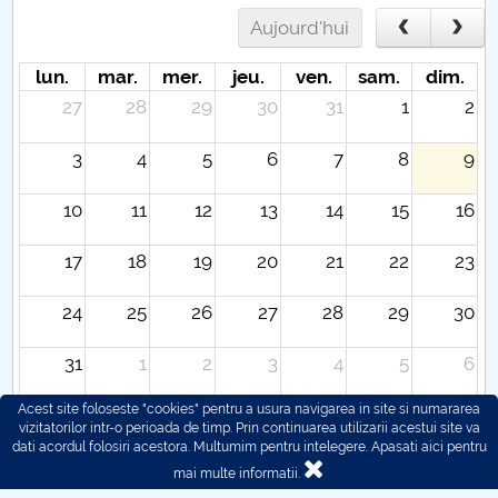
Aujourd'hui
lun.
mar.
mer.
jeu.
ven.
sam.
dim.
27
28
29
30
31
1
2
3
4
5
6
7
8
9
10
11
12
13
14
15
16
17
18
19
20
21
22
23
24
25
26
27
28
29
30
31
1
2
3
4
5
6
Acest site foloseste "cookies" pentru a usura navigarea in site si numararea
vizitatorilor intr-o perioada de timp. Prin continuarea utilizarii acestui site va
dati acordul folosiri acestora. Multumim pentru intelegere.
Apasati aici pentru
mai multe informatii.