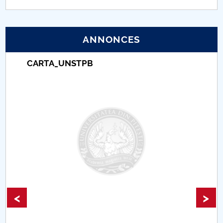
PNRR
ANNONCES
Proiect (PRIM STUD)
CARTA_UNSTPB
Proiect SU-ETIC
Protection des données personnelles
Université pour la communauté
Études doctorales
Comisie de etica unversitară
Evenimente CUP
<
>
Accesibilitate pentru studenții cu dizabilități