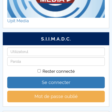
Upit Media
S.I.I.M.A.D.C.
Identifiant
Mot
de
Rester connecté
passe
Se connecter
Mot de passe oublié