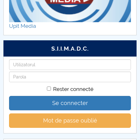
2017-2019
Upit Media
S.I.I.M.A.D.C.
Identifiant
Mot
de
Rester connecté
passe
Se connecter
Mot de passe oublié