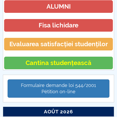
ALUMNI
Fisa lichidare
Evaluarea satisfacției studenților
Cantina studențească
Formulaire demande loi 544/2001
Pétition on-line
AOÛT 2026