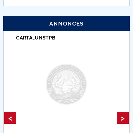
PNRR
ANNONCES
Proiect (PRIM STUD)
CARTA_UNSTPB
Proiect SU-ETIC
Protection des données personnelles
Université pour la communauté
Études doctorales
Comisie de etica unversitară
Evenimente CUP
<
>
Accesibilitate pentru studenții cu dizabilități