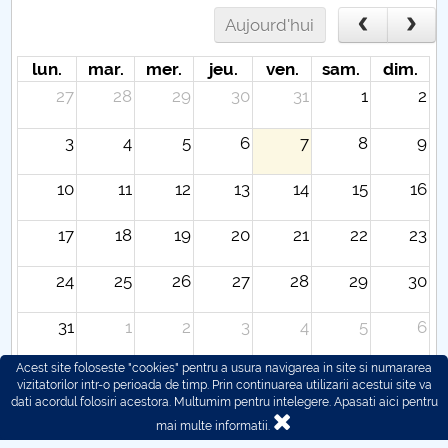
Aujourd'hui
lun.
mar.
mer.
jeu.
ven.
sam.
dim.
27
28
29
30
31
1
2
3
4
5
6
7
8
9
10
11
12
13
14
15
16
17
18
19
20
21
22
23
24
25
26
27
28
29
30
31
1
2
3
4
5
6
Acest site foloseste "cookies" pentru a usura navigarea in site si numararea
vizitatorilor intr-o perioada de timp. Prin continuarea utilizarii acestui site va
dati acordul folosiri acestora. Multumim pentru intelegere.
Apasati aici pentru
mai multe informatii.