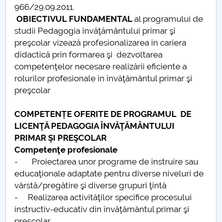
966/29.09.2011.
Raportul Conducerii Centrului Universitar Pitești
OBIECTIVUL FUNDAMENTAL
al programului de
privind implementarea Planului Operațional 2020-
studii Pedagogia învăţământului primar şi
2024
preşcolar vizează profesionalizarea în cariera
didactică prin formarea şi dezvoltarea
Parteneri CUP
competenţelor necesare realizării eficiente a
rolurilor profesionale în învăţământul primar şi
Centrul de Consiliere și Orientare în Carieră
preşcolar
Chestionar angajabilitate ALUMNI – UPB
COMPETENȚE OFERITE DE PROGRAMUL DE
LICENŢĂ PEDAGOGIA ÎNVĂŢĂMÂNTULUI
CAR2026
PRIMAR ŞI PREŞCOLAR
Competenţe profesionale
MENIU CANTINA
- Proiectarea unor programe de instruire sau
educaţionale adaptate pentru diverse niveluri de
Pedagogia învățământului primar
vârstă/pregătire şi diverse grupuri ţintă
- Realizarea activităţilor specifice procesului
Pedagogia invatamantului primar si prescolar
instructiv-educativ din învăţământul primar şi
preşcolar