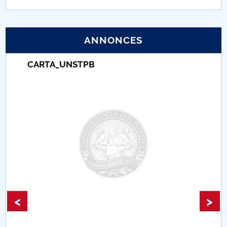
ANNONCES
Taxe de școlarizare indexate – Centrul
Universitar Pitești
<
>