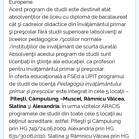
Europene.
Acest program de studii este destinat atât
PNRR
absolvenţilor de liceu cu diplomă de bacalaureat
cât şi cadrelor didactice din învăţământul primar
Proiect (PRIM STUD)
şi preşcolar fără studii superioare (absolvenţi ai
liceelor pedagogice /şcolilor normale
Proiect SU-ETIC
/instituţiilor de învăţământ de scurtă durată).
Absolvenţii acestui program de studii sunt
Protection des données personnelles
licenţiaţi în ştiinţe ale educaţiei, ca profesori
pentru învăţământul primar şi preşcolar.
Université pour la communauté
În oferta educaţională a FSEd a UPIT programul
de studii de licenţă
Pedagogia învăţământului
Études doctorales
primar şi preşcolar
este integrat în cele 5 locaţii –
Piteşti, Câmpulung –Muscel, Râmnicu Vâlcea,
Comisie de etica unversitară
Slatina
şi
Alexandria
. În urma vizitelor ARACIS
programele de studii din toate cele 5 locaţii au
Evenimente CUP
obţinut acreditare, astfel: Piteşti şi Câmpulung
prin HG 749/24.06.2009, Alexandria prin HG
Accesibilitate pentru studenții cu dizabilități
631/30.06.2010, Slatina şi Râmnicu Vâlcea prin HG