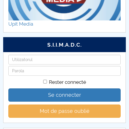
Upit Media
S.I.I.M.A.D.C.
Identifiant
Mot
de
Rester connecté
passe
Se connecter
Mot de passe oublié