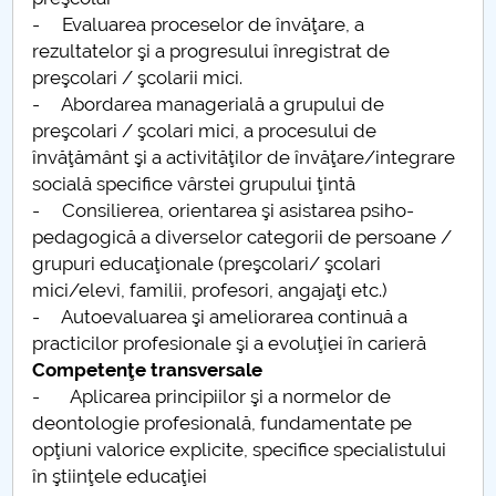
- Evaluarea proceselor de învăţare, a
Pedagogia invatamantului primar si prescolar
rezultatelor şi a progresului înregistrat de
(Alexandria)
preşcolari / şcolarii mici.
- Abordarea managerială a grupului de
Pedagogia invatamantului primar si prescolar
preşcolari / şcolari mici, a procesului de
(Campulung)
învăţământ şi a activităţilor de învăţare/integrare
socială specifice vârstei grupului ţintă
Pedagogia invatamantului primar si prescolar (RM.
- Consilierea, orientarea şi asistarea psiho-
Valcea)
pedagogică a diverselor categorii de persoane /
grupuri educaţionale (preşcolari/ şcolari
Pedagogia invatamantului primar si prescolar
mici/elevi, familii, profesori, angajaţi etc.)
(Slatina)
- Autoevaluarea şi ameliorarea continuă a
practicilor profesionale şi a evoluţiei în carieră
Competenţe transversale
- Aplicarea principiilor şi a normelor de
deontologie profesională, fundamentate pe
opţiuni valorice explicite, specifice specialistului
în ştiinţele educaţiei