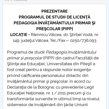
Conseil d'administration
PREZENTARE
Nr. de telefon si adrese Facultăți
PROGRAMUL DE STUDII DE LICENŢĂ
PEDAGOGIA ÎNVĂŢĂMÂNTULUI PRIMAR ŞI
Informations sur l'admission
PREŞCOLAR [PIPP]
LOCAȚIE -
Râmnicu Vâlcea, str. Ştirbei Vodă, nr.
Români de pretutindeni - ADMITERE
149, judeţul Vâlcea, Tel./Fax— 0250/736.093
Sénat universitaire
Programul de studii
Pedagogia învăţământului
primar şi preşcolar
(PIPP) din cadrul Facultăţii de
Facultés
Ştiinţe ale Educaţiei, Universitatea din Piteşti a
fost creat pentru a răspunde noilor exigenţe
STUDENTI CUP
privind calificarea personalului didactic din
învăţământul primar şi preşcolar, în acord cu
Ghiduri pentru STUDENȚI
Declaraţia de la Bologna, cu prevederile Legii
Educaţiei Naţionale, nr. 1 / 2011 precum şi cu
Relations publiques
transformările survenite în ultimul timp la nivelul
sistemelor de învăţământ din ţările Uniunii
Relations Internationales