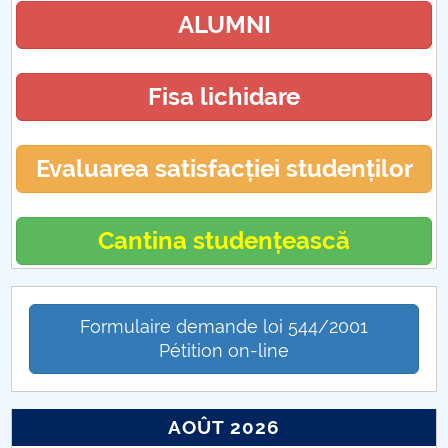
ALUMNI
Fisa lichidare
Evaluarea satisfacției studenților
Cantina studențească
Formulaire demande loi 544/2001
Pétition on-line
AOÛT 2026