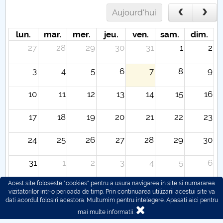
Aujourd'hui
lun.
mar.
mer.
jeu.
ven.
sam.
dim.
27
28
29
30
31
1
2
3
4
5
6
7
8
9
10
11
12
13
14
15
16
17
18
19
20
21
22
23
24
25
26
27
28
29
30
31
1
2
3
4
5
6
Acest site foloseste "cookies" pentru a usura navigarea in site si numararea
vizitatorilor intr-o perioada de timp. Prin continuarea utilizarii acestui site va
dati acordul folosiri acestora. Multumim pentru intelegere.
Apasati aici pentru
mai multe informatii.