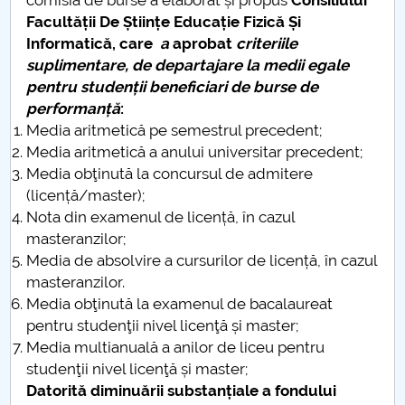
comisia de burse a elaborat și propus
Consiliului
Facultății De Științe Educație Fizică Și
Informatică, care
a
aprobat
criteriile
suplimentare, de departajare la medii egale
pentru studenții beneficiari de burse de
performanță
:
Media aritmetică pe semestrul precedent;
Media aritmetică a anului universitar precedent;
Media obţinută la concursul de admitere
(licență/master);
Nota din examenul de licență, în cazul
masteranzilor;
Media de absolvire a cursurilor de licență, în cazul
masteranzilor.
Media obţinută la examenul de bacalaureat
pentru studenţii nivel licenţă și master;
Media multianuală a anilor de liceu pentru
studenţii nivel licenţă și master;
Datorită diminuării substanțiale a fondului