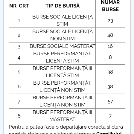
NUMĂR
NR. CRT
TIP DE BURSĂ
BURSE
BURSE SOCIALE LICENȚĂ
1
23
STIM
BURSE SOCIALE LICENȚĂ
2
48
NON STIM
3
BURSE SOCIALE MASTERAT
16
BURSE PERFORMANȚĂ II
4
8
LICENȚĂ STIM
BURSE PERFORMANȚĂ III
5
38
LICENȚĂ STIM
BURSE PERFORMANȚĂ II
6
38
LICENȚĂ NON STIM
BURSE PERFORMANȚĂ III
7
57
LICENȚĂ NON STIM
BURSE PERFORMANȚĂ III
8
7
MASTERAT
Pentru a putea face o departajare corectă și clară