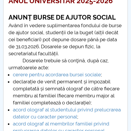
ANUL UNIVERSITAR 2025-2026
Conseil d'administration
Nr. de telefon si adrese Facultăți
ANUNȚ BURSE DE AJUTOR SOCIAL
Având în vedere suplimentarea fondului de burse
Informations sur l'admission
de ajutor social, studenții de la buget (alții decât
cei beneficiari) pot depune dosare până pe data
Români de pretutindeni - ADMITERE
de 31.03.2026. Dosarele se depun fizic, la
secretariatul facultății.
Sénat universitaire
Dosarele trebuie să conţină, după caz,
urmatoarele acte:
Facultés
cerere pentru acordarea bursei sociale
;
declarație de venit permanent și impozabil
STUDENTI CUP
completată și semnată olograf de către fiecare
membru al familiei (fiecare membru major al
Ghiduri pentru STUDENȚI
familiei completează o declarație);
acord olograf al studentului privind prelucrarea
Relations publiques
datelor cu caracter personal
;
acord olograf al membrilor familiei privind
Relations Internationales
prelucrarea datelor cu caracter personal