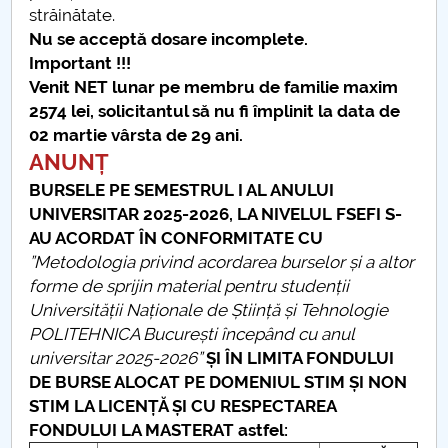
străinătate.
Tabere studențești UPIT-FSEFI
Nu se acceptă dosare incomplete.
Important !!!
Examen de finalizare a studiilor universitare
Venit NET lunar pe membru de familie maxim
2574 lei, solicitantul să nu fi împlinit
la data de
Selecția burselor Erasmus pentru studenți
02 martie vârsta de 29 ani.
ANUNȚ
STUDENŢII BENEFICIARI AI BURSELOR
BURSELE PE SEMESTRUL I AL ANULUI
UNIVERSITAR 2025-2026, LA NIVELUL FSEFI S-
AU ACORDAT ÎN CONFORMITATE CU
”Metodologia privind acordarea burselor și a altor
forme de sprijin material pentru studenții
Universității Naționale de Știință și Tehnologie
POLITEHNICA București începând cu anul
universitar 2025-2026”
ȘI ÎN LIMITA FONDULUI
DE BURSE ALOCAT PE DOMENIUL STIM ȘI NON
STIM LA LICENȚĂ ȘI CU RESPECTAREA
FONDULUI LA MASTERAT astfel: