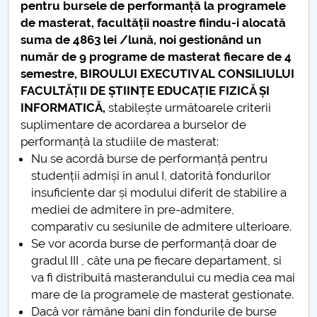
pentru bursele de performanță la programele
de masterat, facultății noastre fiindu-i alocată
suma de
4863 lei /lună, noi gestionând un
număr de 9 programe de masterat fiecare de 4
semestre,
BIROULUI EXECUTIV AL CONSILIULUI
FACULTĂȚII DE ȘTIINȚE EDUCAȚIE FIZICĂ ȘI
INFORMATICĂ,
stabilește următoarele criterii
suplimentare de acordarea a burselor de
performanță la studiile de masterat:
Nu se acordă burse de performanță pentru
studenții admiși în anul I, datorită fondurilor
insuficiente dar și modului diferit de stabilire a
mediei de admitere în pre-admitere,
comparativ cu sesiunile de admitere ulterioare.
Se vor acorda burse de performanță doar de
gradul III , câte una pe fiecare departament, si
va fi distribuită masterandului cu media cea mai
mare de la programele de masterat gestionate.
Dacă vor rămâne bani din fondurile de burse