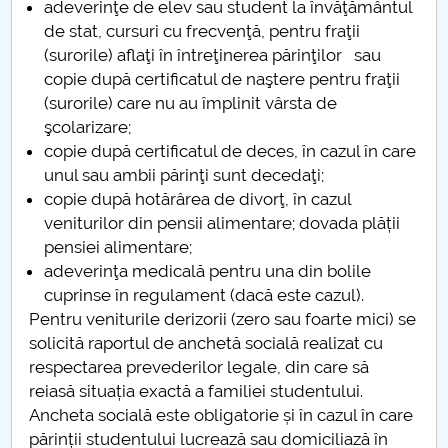
adeverinţe de elev sau student la învăţământul
Raportul Conducerii Centrului Universitar Pitești
de stat, cursuri cu frecvenţă, pentru fraţii
privind implementarea Planului Operațional 2020-
(surorile) aflaţi în întreţinerea părinţilor sau
2024
copie după certificatul de naştere pentru fraţii
(surorile) care nu au împlinit vârsta de
şcolarizare;
Parteneri CUP
copie după certificatul de deces, în cazul în care
unul sau ambii părinţi sunt decedaţi;
Centrul de Consiliere și Orientare în Carieră
copie după hotărârea de divorţ, în cazul
veniturilor din pensii alimentare; dovada plății
Chestionar angajabilitate ALUMNI – UPB
pensiei alimentare;
adeverinţa medicală pentru una din bolile
CAR2026
cuprinse în regulament (dacă este cazul).
Pentru veniturile derizorii (zero sau foarte mici) se
MENIU CANTINA
solicită raportul de anchetă socială realizat cu
respectarea prevederilor legale, din care să
Secretariat
reiasă situația exactă a familiei studentului.
Ancheta socială este obligatorie și în cazul în care
Programare refaceri finale 2025-2026
părinții studentului lucrează sau domiciliază în