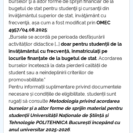
burselor şi a altor forme de sprijin financiar de la
bugetul de stat pentru studenţii şi cursanţii din
învăţământul superior de stat, învăţământ cu
frecvenţă, așa cum a fost modificat prin
OMEC
4957/04.08.2025
:
„Bursele se acordă pe perioada desfășurării
activităților didactice [...]
doar pentru studenții de la
învățământul cu frecvență, înmatriculați pe
locurile finanțate de la bugetul de stat
. Acordarea
burselor încetează la data pierderii calității de
student sau a neîndeplinirii criteriilor de
promovabilitate.”
Pentru informații suplimentare privind documentele
necesare și condițiile de eligibilitate, studenții sunt
rugați să consulte
Metodologia privind acordarea
burselor și a altor forme de sprijin material pentru
studenții Universității Naționale de Știință și
Tehnologie POLITEHNICA București începând cu
anul universitar 2025-2026
.