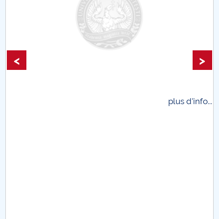
<
>
.
plus d'info...