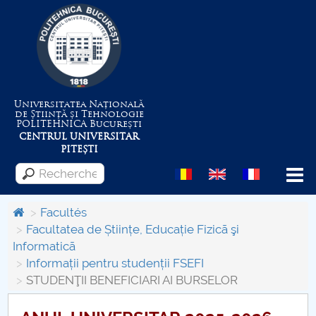
Universitatea Națională
de Știință și Tehnologie
POLITEHNICA
București
CENTRUL UNIVERSITAR
PITEȘTI
Menu
Facultés
Facultatea de Științe, Educație Fizicã şi
Informaticã
Despre Universitate
Informații pentru studenții FSEFI
STUDENŢII BENEFICIARI AI BURSELOR
Centrul de Management al Proiectelor