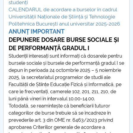
studenț
i
CALENDARUL de acordare a burselor în cadrul
Universității Naționale de Știință și Tehnologie
Politehnica București anul universitar 2025-2026
ANUNȚ IMPORTANT
DEPUNERE DOSARE BURSE SOCIALE ȘI
DE PERFORMANȚĂ GRADUL I
Studenții interesați sunt informați că dosarele pentru
bursele sociale și bursele de performanță gradul I se
depun în perioada 24 octombrie 2025 – 5 noiembrie
2025, la secretariatul programelor de studii ale
Facultății de Științe Educație Fizică și Informatică, pe
care le frecventați, camerele 102, 201, 211, 210, de
luni până vineri în intervalul 10.00-14.00.
Totodată, se reamintește că beneficiarii tuturor
categoriilor de burse trebuie să se încadreze în
prevederile art. 3 din OME nr. 6463/2023 privind
aprobarea Criteriilor generale de acordare a