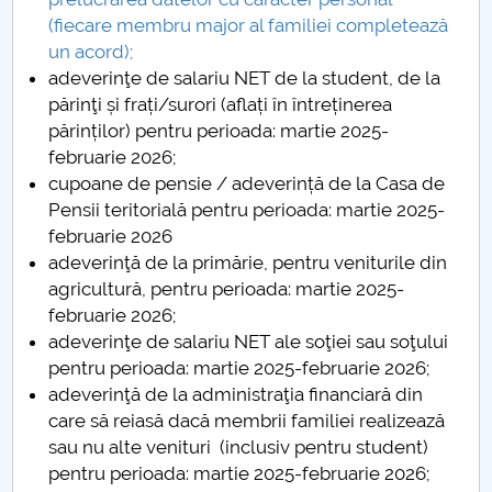
(fiecare membru major al familiei completează
PNRR
un acord);
adeverinţe de salariu NET de la student, de la
Proiect (PRIM STUD)
părinţi și frați/surori (aflați în întreținerea
părinților) pentru perioada: martie 2025-
Proiect SU-ETIC
februarie 2026;
cupoane de pensie / adeverință de la Casa de
Protection des données personnelles
Pensii teritorială pentru perioada: martie 2025-
februarie 2026
Université pour la communauté
adeverinţă de la primărie, pentru veniturile din
agricultură, pentru perioada: martie 2025-
Études doctorales
februarie 2026;
adeverinţe de salariu NET ale soţiei sau soţului
Comisie de etica unversitară
pentru perioada: martie 2025-februarie 2026;
adeverinţă de la administraţia financiară din
Evenimente CUP
care să reiasă dacă membrii familiei realizează
sau nu alte venituri (inclusiv pentru student)
Accesibilitate pentru studenții cu dizabilități
pentru perioada: martie 2025-februarie 2026;