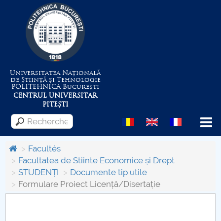
Universitatea Națională
de Știință și Tehnologie
POLITEHNICA
București
CENTRUL UNIVERSITAR
PITEȘTI
Menu
Facultés
Facultatea de Stiinte Economice și Drept
STUDENȚI
Documente tip utile
Despre Universitate
Formulare Proiect Licență/Disertație
Centrul de Management al Proiectelor