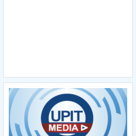
Raportul Conducerii Centrului Universitar Pitești
privind implementarea Planului Operațional 2020-
2024
Parteneri CUP
Centrul de Consiliere și Orientare în Carieră
Chestionar angajabilitate ALUMNI – UPB
CAR2026
MENIU CANTINA
Formulare Studenti
Formulare Proiect Licență/Disertație