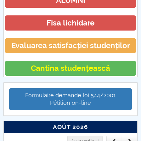
ALUMNI
Fisa lichidare
Evaluarea satisfacției studenților
Cantina studențească
Formulaire demande loi 544/2001
Pétition on-line
AOÛT 2026