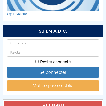
Formulare Absolvenți
Upit Media
S.I.I.M.A.D.C.
Identifiant
Mot
de
Rester connecté
passe
Se connecter
Mot de passe oublié