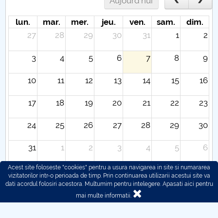
Aujourd'hui
lun.
mar.
mer.
jeu.
ven.
sam.
dim.
27
28
29
30
31
1
2
3
4
5
6
7
8
9
10
11
12
13
14
15
16
17
18
19
20
21
22
23
24
25
26
27
28
29
30
31
1
2
3
4
5
6
Acest site foloseste "cookies" pentru a usura navigarea in site si numararea
vizitatorilor intr-o perioada de timp. Prin continuarea utilizarii acestui site va
dati acordul folosiri acestora. Multumim pentru intelegere.
Apasati aici pentru
mai multe informatii.