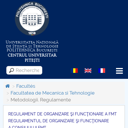
Universitatea Națională
de Știință și Tehnologie
POLITEHNICA
București
CENTRUL UNIVERSITAR
PITEȘTI
Menu
Facultés
Facultatea de Mecanica si Tehnologie
Metodologii. Regulamente
Despre Universitate
Centrul de Management al Proiectelor
REGULAMENT DE ORGANIZARE ŞI FUNCŢIONARE A FMT
REGULAMENTUL DE ORGANIZARE ŞI FUNCŢIONARE
A CONSILIULUI FMT