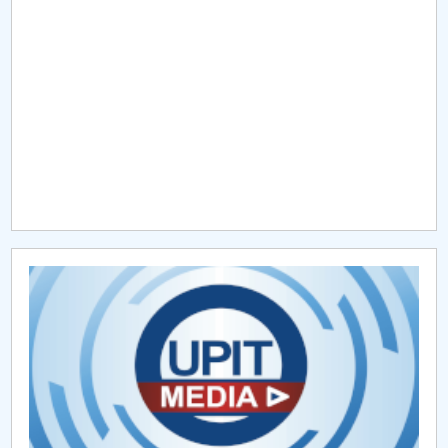
Raportul Conducerii Centrului Universitar Pitești
privind implementarea Planului Operațional 2020-
2024
Parteneri CUP
Centrul de Consiliere și Orientare în Carieră
Chestionar angajabilitate ALUMNI – UPB
CAR2026
MENIU CANTINA
Comisiifmt
Regulamente. Metodologii