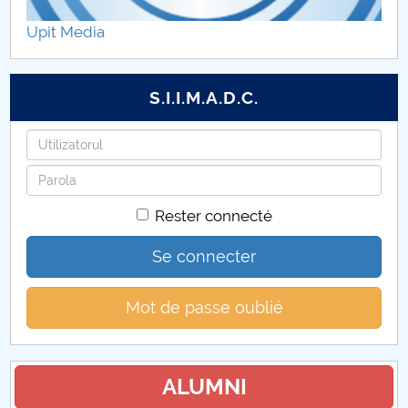
Upit Media
S.I.I.M.A.D.C.
Identifiant
Mot
de
Rester connecté
passe
Se connecter
Mot de passe oublié
ALUMNI