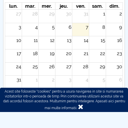
lun.
mar.
mer.
jeu.
ven.
sam.
dim.
27
28
29
30
31
1
2
3
4
5
6
7
8
9
10
11
12
13
14
15
16
17
18
19
20
21
22
23
24
25
26
27
28
29
30
31
1
2
3
4
5
6
Acest site foloseste "cookies" pentru a usura navigarea in site si numararea
vizitatorilor intr-o perioada de timp. Prin continuarea utilizarii acestui site va
dati acordul folosiri acestora. Multumim pentru intelegere.
Apasati aici pentru
mai multe informatii.