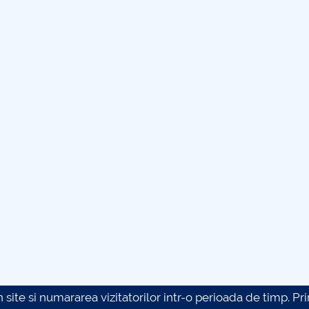
site si numararea vizitatorilor intr-o perioada de timp. Prin 