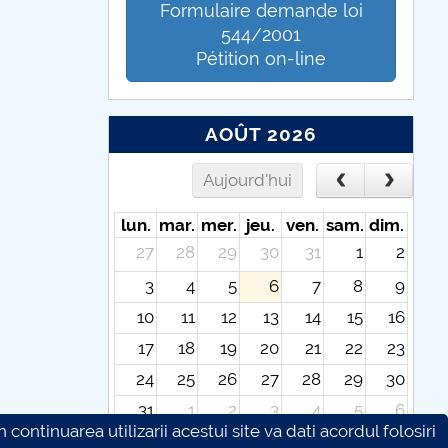
Formulaire demande loi
544/2001
Pétition on-line
AOÛT 2026
Aujourd'hui
lun.
mar.
mer.
jeu.
ven.
sam.
dim.
27
28
29
30
31
1
2
3
4
5
6
7
8
9
10
11
12
13
14
15
16
17
18
19
20
21
22
23
24
25
26
27
28
29
30
31
1
2
3
4
5
6
continuarea utilizarii acestui site va dati acordul folosiri