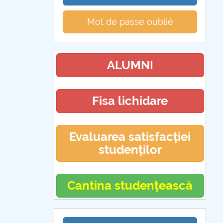
Mot de passe oublié
ALUMNI
Fisa lichidare
Evaluarea satisfacției
studenților
Cantina studențească