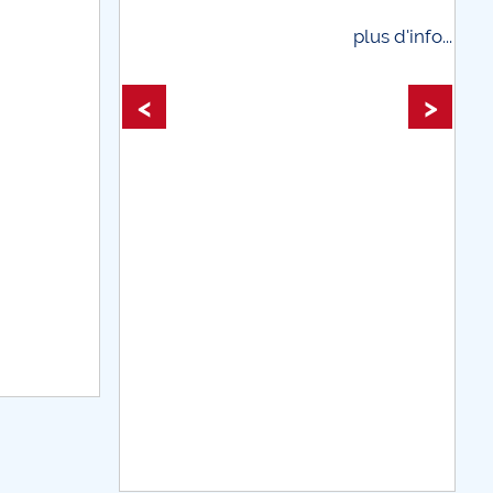
plus d'info...
plus d'info...
<
>