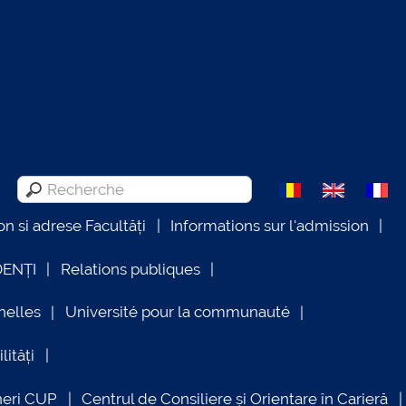
on si adrese Facultăți
Informations sur l'admission
DENȚI
Relations publiques
nelles
Université pour la communauté
lități
neri CUP
Centrul de Consiliere și Orientare în Carieră