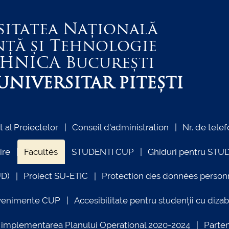
sitatea Națională
nță și Tehnologie
EHNICA
București
NIVERSITAR PITEȘTI
al Proiectelor
Conseil d'administration
Nr. de telef
ire
Facultés
STUDENTI CUP
Ghiduri pentru STU
UD)
Proiect SU-ETIC
Protection des données person
venimente CUP
Accesibilitate pentru studenții cu dizabi
ind implementarea Planului Operațional 2020-2024
Parte