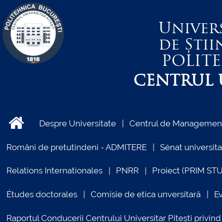
Univer
de Știi
POLIT
CENTRUL U
Despre Universitate
Centrul de Management 
Români de pretutindeni - ADMITERE
Sénat universita
Relations Internationales
PNRR
Proiect (PRIM ST
Études doctorales
Comisie de etica unversitară
E
Raportul Conducerii Centrului Universitar Pitești priv