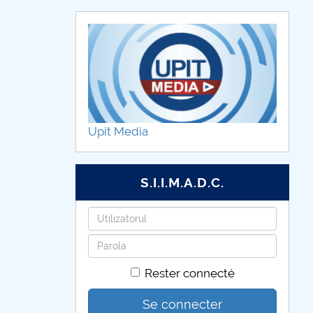
Upit Media
S.I.I.M.A.D.C.
Identifiant
Mot
de
Rester connecté
passe
Se connecter