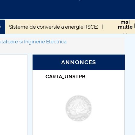
mai
e
Sisteme de conversie a energiei (SCE)
multe
...
atoare si Inginerie Electrica
ANNONCES
B
Taxe de școlarizare
indexate – Centrul
Universitar Pitești