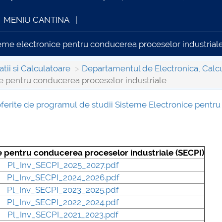
MENIU CANTINA
eme electronice pentru conducerea proceselor industrial
tii si Calculatoare
Departamentul de Electronica, Calcul
e pentru conducerea proceselor industriale
 oferite de programul de studii Sisteme Electronice pentru
INFORMATII ACTE STUDII
CARTA_UNSTP
e pentru conducerea proceselor industriale (SECPI)
Pl_Inv_SECPI_2025_2027.pdf
Pl_Inv_SECPI_2024_2026.pdf
Pl_Inv_SECPI_2023_2025.pdf
Pl_Inv_SECPI_2022_2024.pdf
Pl_Inv_SECPI_2021_2023.pdf