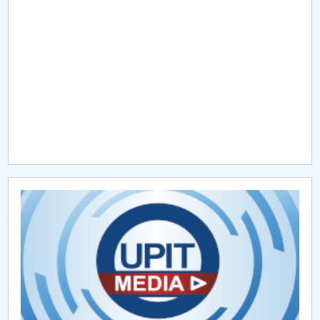
Raportul Conducerii Centrului Universitar Pitești
privind implementarea Planului Operațional 2020-
2024
Parteneri CUP
Centrul de Consiliere și Orientare în Carieră
Chestionar angajabilitate ALUMNI – UPB
CAR2026
MENIU CANTINA