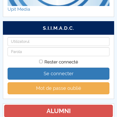
Upit Media
S.I.I.M.A.D.C.
Identifiant
Mot
de
Rester connecté
passe
Se connecter
Mot de passe oublié
ALUMNI