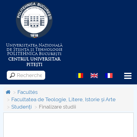
Universitatea Națională
de Știință și Tehnologie
POLITEHNICA
București
CENTRUL UNIVERSITAR
PITEȘTI
Menu
Facultés
Facultatea de Teologie, Litere, Istorie și Arte
Studenți
Finalizare studii
Despre Universitate
Centrul de Management al Proiectelor