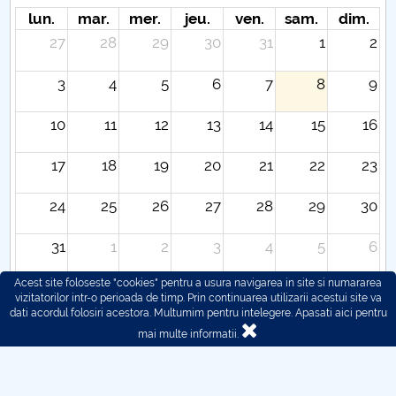
lun.
mar.
mer.
jeu.
ven.
sam.
dim.
27
28
29
30
31
1
2
3
4
5
6
7
8
9
10
11
12
13
14
15
16
17
18
19
20
21
22
23
24
25
26
27
28
29
30
31
1
2
3
4
5
6
Acest site foloseste "cookies" pentru a usura navigarea in site si numararea
vizitatorilor intr-o perioada de timp. Prin continuarea utilizarii acestui site va
dati acordul folosiri acestora. Multumim pentru intelegere.
Apasati aici pentru
mai multe informatii.