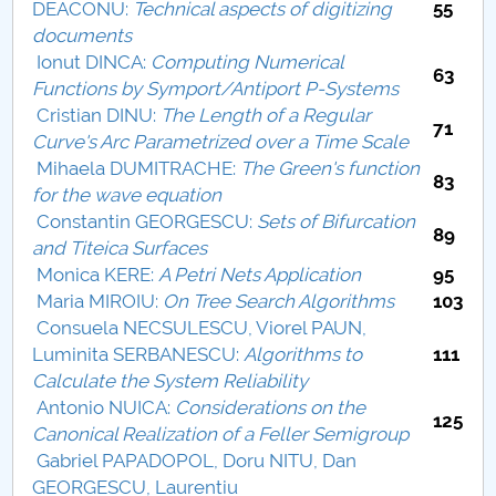
DEACONU:
Technical aspects of digitizing
55
documents
PNRR
Ionut DINCA:
Computing Numerical
63
Functions by Symport/Antiport P-Systems
Proiect (PRIM STUD)
Cristian DINU:
The Length of a Regular
71
Curve's Arc Parametrized over a Time Scale
Proiect SU-ETIC
Mihaela DUMITRACHE:
The Green's function
83
for the wave equation
Protection des données personnelles
Constantin GEORGESCU:
Sets of Bifurcation
89
and Titeica Surfaces
Université pour la communauté
Monica KERE:
A Petri Nets Application
95
Maria MIROIU:
On Tree Search Algorithms
103
Études doctorales
Consuela NECSULESCU, Viorel PAUN,
Luminita SERBANESCU:
Algorithms to
111
Comisie de etica unversitară
Calculate the System Reliability
Antonio NUICA:
Considerations on the
125
Evenimente CUP
Canonical Realization of a Feller Semigroup
Gabriel PAPADOPOL, Doru NITU, Dan
Accesibilitate pentru studenții cu dizabilități
GEORGESCU, Laurentiu