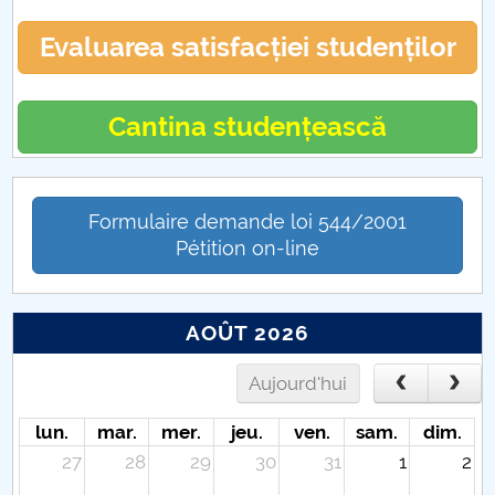
Evaluarea satisfacției studenților
Cantina studențească
Formulaire demande loi 544/2001
Pétition on-line
AOÛT 2026
Aujourd'hui
lun.
mar.
mer.
jeu.
ven.
sam.
dim.
27
28
29
30
31
1
2