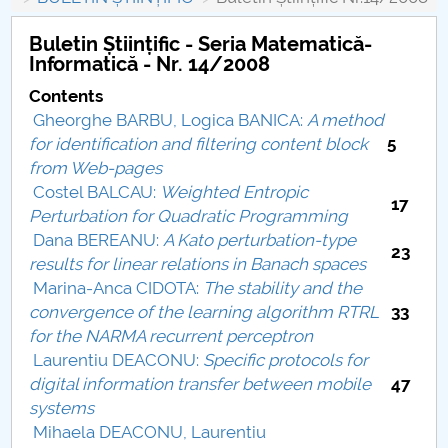
Conseil d'administration
Buletin Științific - Seria Matematică-
Nr. de telefon si adrese Facultăți
Informatică - Nr. 14/2008
Contents
Informations sur l'admission
Gheorghe BARBU, Logica BANICA:
A method
for identification and filtering content block
5
Români de pretutindeni - ADMITERE
from Web-pages
Costel BALCAU:
Weighted Entropic
Sénat universitaire
17
Perturbation for Quadratic Programming
Dana BEREANU:
A Kato perturbation-type
Facultés
23
results for linear relations in Banach spaces
Marina-Anca CIDOTA:
The stability and the
STUDENTI CUP
convergence of the learning algorithm RTRL
33
for the NARMA recurrent perceptron
Ghiduri pentru STUDENȚI
Laurentiu DEACONU:
Specific protocols for
digital information transfer between mobile
47
Relations publiques
systems
Mihaela DEACONU, Laurentiu
Relations Internationales