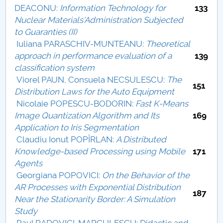
DEACONU:
Information Technology for
133
Raportul Conducerii Centrului Universitar Pitești
Nuclear Materials'Administration Subjected
privind implementarea Planului Operațional 2020-
to Guaranties (II)
2024
Iuliana PARASCHIV-MUNTEANU:
Theoretical
approach in performance evaluation of a
139
Parteneri CUP
classification system
Viorel PAUN, Consuela NECSULESCU:
The
151
Centrul de Consiliere și Orientare în Carieră
Distribution Laws for the Auto Equipment
Nicolaie POPESCU-BODORIN:
Fast K-Means
Chestionar angajabilitate ALUMNI – UPB
Image Quantization Algorithm and Its
169
Application to Iris Segmentation
CAR2026
Claudiu Ionut POPÎRLAN:
A Distributed
Knowledge-based Processing using Mobile
171
MENIU CANTINA
Agents
Georgiana POPOVICI:
On the Behavior of the
Buletin Științific Nr.14/2008
AR Processes with Exponential Distribution
187
Near the Stationarity Border: A Simulation
Comitetul de redacție
Study