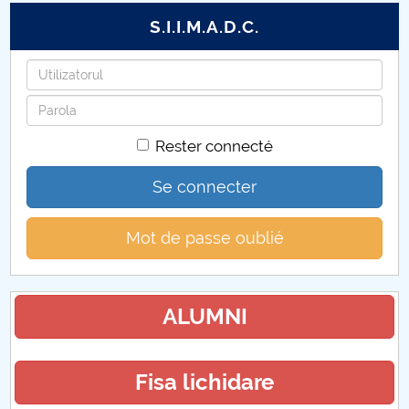
S.I.I.M.A.D.C.
Identifiant
Mot
de
Rester connecté
passe
Se connecter
Mot de passe oublié
ALUMNI
Fisa lichidare