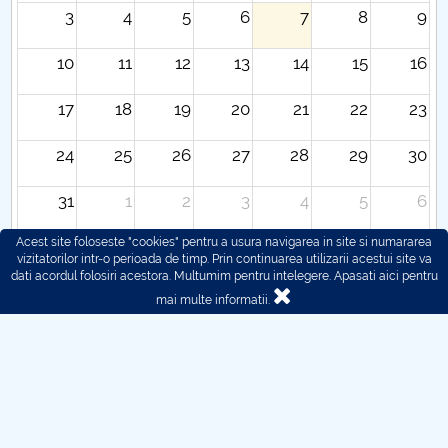
3
4
5
6
7
8
9
10
11
12
13
14
15
16
17
18
19
20
21
22
23
24
25
26
27
28
29
30
31
1
2
3
4
5
6
Acest site foloseste "cookies" pentru a usura navigarea in site si numararea
vizitatorilor intr-o perioada de timp. Prin continuarea utilizarii acestui site va
dati acordul folosiri acestora. Multumim pentru intelegere.
Apasati aici pentru
mai multe informatii.
© 2016 - 2026 POLITEHNICA București - Centrul
Universitar Pitești
Pentru probleme legate de functionarea site-ului ne puteti