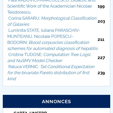
Paul RADOVICI-MARCULESCU: Didactic and
Proces de recenzare
Scientific Work of the Academician Nicolae
199
Teodorescu
Rezumate Buletin științific
Corina SARARU:
Morphological Classification
203
of Galaxies
Luminita STATE, Iuliana PARASCHIV-
MUNTEANU, Nicolaie POPESCU-
211
BODORIN:
Blood corpuscles classification
schemes for automated diagnosis of hepatitis
Cristina TUDOSE:
Computation Tree Logic
227
and NuSMV Model Checker
Raluca VERNIC:
Tail Conditional Expectation
for the bivariate Pareto distribution of first
239
kind
ANNONCES