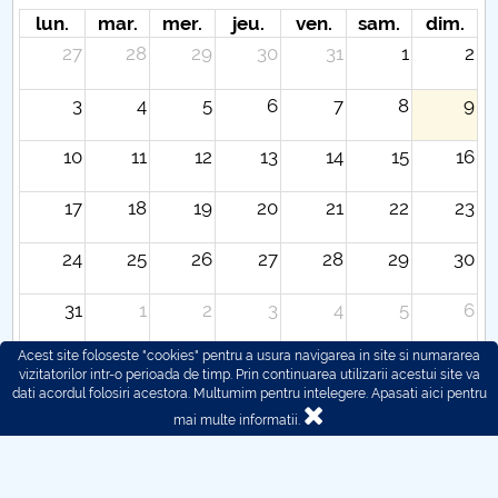
lun.
mar.
mer.
jeu.
ven.
sam.
dim.
27
28
29
30
31
1
2
3
4
5
6
7
8
9
10
11
12
13
14
15
16
17
18
19
20
21
22
23
24
25
26
27
28
29
30
31
1
2
3
4
5
6
Acest site foloseste "cookies" pentru a usura navigarea in site si numararea
vizitatorilor intr-o perioada de timp. Prin continuarea utilizarii acestui site va
dati acordul folosiri acestora. Multumim pentru intelegere.
Apasati aici pentru
mai multe informatii.