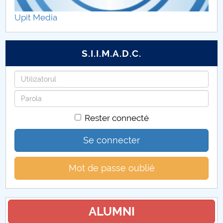
Upit Media
S.I.I.M.A.D.C.
Identifiant
Mot
de
Rester connecté
passe
Se connecter
Mot de passe oublié
ALUMNI