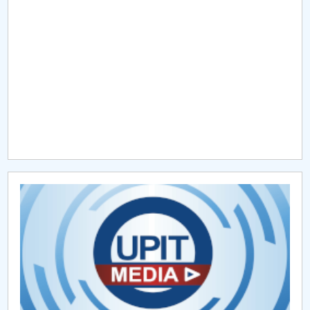
Raportul Conducerii Centrului Universitar Pitești
privind implementarea Planului Operațional 2020-
2024
Parteneri CUP
Centrul de Consiliere și Orientare în Carieră
Chestionar angajabilitate ALUMNI – UPB
CAR2026
MENIU CANTINA
Parteneriate pentru stagiile de practică
Parteneriate internaţionale