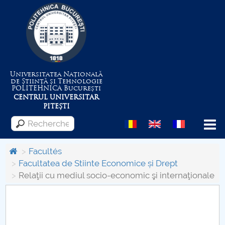
Universitatea Națională
de Știință și Tehnologie
POLITEHNICA
București
CENTRUL UNIVERSITAR
PITEȘTI
Menu
Facultés
Facultatea de Stiinte Economice și Drept
Relaţii cu mediul socio-economic şi internaţionale
Despre Universitate
Centrul de Management al Proiectelor