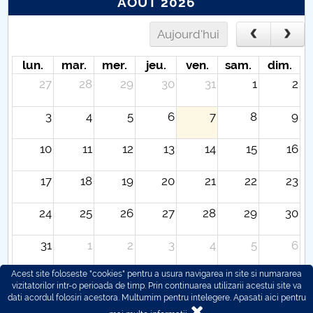
AOÛT 2026
Aujourd'hui
lun.
mar.
mer.
jeu.
ven.
sam.
dim.
27
28
29
30
31
1
2
3
4
5
6
7
8
9
10
11
12
13
14
15
16
17
18
19
20
21
22
23
24
25
26
27
28
29
30
31
1
2
3
4
5
6
Acest site foloseste "cookies" pentru a usura navigarea in site si numararea
vizitatorilor intr-o perioada de timp. Prin continuarea utilizarii acestui site va
dati acordul folosiri acestora. Multumim pentru intelegere.
Apasati aici pentru