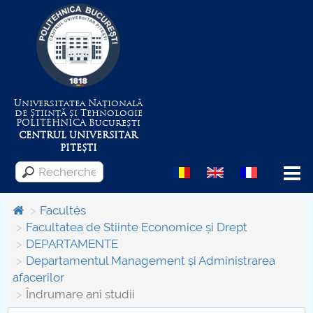
Universitatea Națională
de Știință și Tehnologie
POLITEHNICA
București
CENTRUL UNIVERSITAR
PITEȘTI
Menu
Facultés
Facultatea de Stiinte Economice și Drept
DEPARTAMENTE
Despre Universitate
Departamentul Management și Administrarea
afacerilor
Centrul de Management al Proiectelor
Îndrumare ani studii