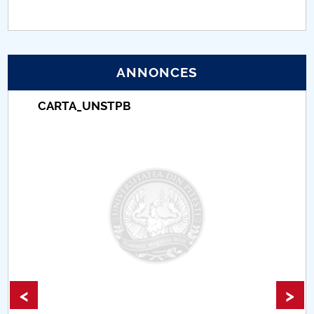
PNRR
Proiect (PRIM STUD)
ANNONCES
Proiect SU-ETIC
CARTA_UNSTPB
Protection des données personnelles
Université pour la communauté
Études doctorales
Comisie de etica unversitară
Evenimente CUP
<
>
Accesibilitate pentru studenții cu dizabilități