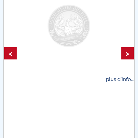
<
>
.
plus d'info...