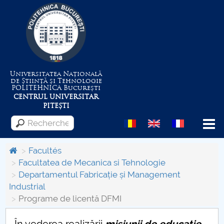
Universitatea Națională
de Știință și Tehnologie
POLITEHNICA
București
CENTRUL UNIVERSITAR
PITEȘTI
Menu
Facultés
Facultatea de Mecanica si Tehnologie
Departamentul Fabricație și Management
Despre Universitate
Industrial
Programe de licentă DFMI
Centrul de Management al Proiectelor