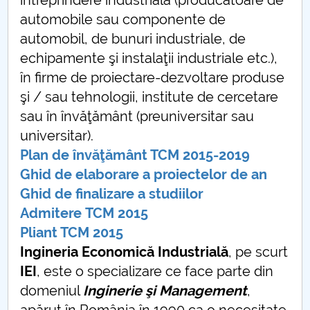
întreprindere industrială (producătoare de
automobile sau componente de
Raportul Conducerii Centrului Universitar Pitești
automobil, de bunuri industriale, de
privind implementarea Planului Operațional 2020-
2024
echipamente şi instalaţii industriale etc.),
în firme de proiectare-dezvoltare produse
Parteneri CUP
şi / sau tehnologii, institute de cercetare
sau în învăţământ (preuniversitar sau
Centrul de Consiliere și Orientare în Carieră
universitar).
Plan de învăţământ TCM 2015-2019
Chestionar angajabilitate ALUMNI – UPB
Ghid de elaborare
a proiectelor de an
CAR2026
Ghid de finalizare
a studiilor
Admitere
TCM 2015
MENIU CANTINA
Pliant TCM 2015
Ingineria Economică Industrială
, pe scurt
Admitere DFMI
IEI
, este o specializare ce face parte din
domeniul
Inginerie şi Management
,