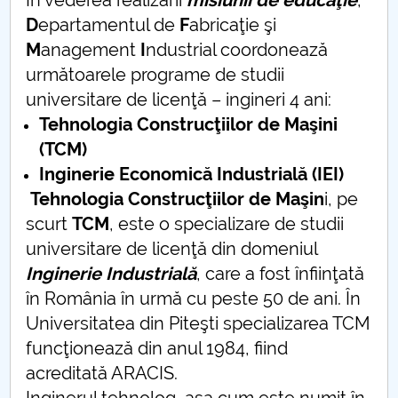
În vederea realizării
misiunii de educaţie
,
Conseil d'administration
D
epartamentul de
F
abricaţie şi
Nr. de telefon si adrese Facultăți
M
anagement
I
ndustrial coordonează
următoarele programe de studii
Informations sur l'admission
universitare de licenţă – ingineri 4 ani:
Tehnologia Construcţiilor de Maşini
Români de pretutindeni - ADMITERE
(TCM)
Inginerie Economică Industrială (IEI)
Sénat universitaire
Tehnologia Construcţiilor de Maşin
i, pe
Facultés
scurt
TCM
, este o specializare de studii
universitare de licenţă din domeniul
STUDENTI CUP
Inginerie Industrială
, care a fost înfiinţată
în România în urmă cu peste 50 de ani. În
Ghiduri pentru STUDENȚI
Universitatea din Piteşti specializarea TCM
funcţionează din anul 1984, fiind
Relations publiques
acreditată ARACIS.
Relations Internationales