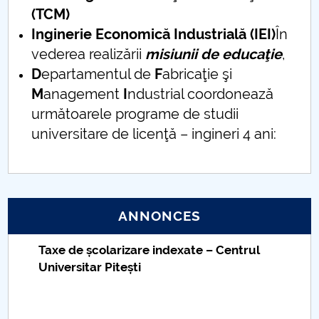
(TCM)
Inginerie Economică Industrială (IEI)
În
vederea realizării
misiunii de educaţie
,
D
epartamentul de
F
abricaţie şi
M
anagement
I
ndustrial coordonează
următoarele programe de studii
universitare de licenţă – ingineri 4 ani:
ANNONCES
Taxe de școlarizare indexate – Centrul
Universitar Pitești