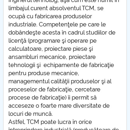
Inginerul tehnolog, aşa cum este numit în
limbajul curent absolventul TCM, se
PNRR
ocupă cu fabricarea produselor
industriale. Competenţele pe care le
Proiect (PRIM STUD)
dobândeşte acesta în cadrul studiilor de
Proiect SU-ETIC
licenţă (programare şi operare pe
calculatoare, proiectare piese şi
Protection des données personnelles
ansambluri mecanice, proiectare
tehnologii şi echipamente de fabricaţie
Université pour la communauté
pentru produse mecanice,
managementul calităţii produselor şi al
Études doctorales
proceselor de fabricaţie, cercetare
Comisie de etica unversitară
procese de fabricaţie) îi permit să
acceseze o foarte mare diversitate de
Evenimente CUP
locuri de muncă.
Astfel, TCM poate lucra în orice
Accesibilitate pentru studenții cu dizabilități