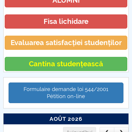
ALUMNI
Fisa lichidare
Evaluarea satisfacției studenților
Cantina studențească
Formulaire demande loi 544/2001
Pétition on-line
AOÛT 2026