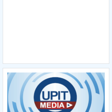
Raportul Conducerii Centrului Universitar Pitești
privind implementarea Planului Operațional 2020-
2024
Parteneri CUP
Centrul de Consiliere și Orientare în Carieră
Chestionar angajabilitate ALUMNI – UPB
CAR2026
MENIU CANTINA
Posturi vacante - didactic auxiliar 2023
Posturi vacante - didactic auxiliar 2026-Slatina