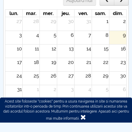
Aujourd'hui
lun.
mar.
mer.
jeu.
ven.
sam.
dim.
27
28
29
30
31
1
2
3
4
5
6
7
8
9
10
11
12
13
14
15
16
17
18
19
20
21
22
23
24
25
26
27
28
29
30
31
1
2
3
4
5
6
Acest site foloseste "cookies" pentru a usura navigarea in site si numararea
vizitatorilor intr-o perioada de timp. Prin continuarea utilizarii acestui site va
dati acordul folosiri acestora. Multumim pentru intelegere.
Apasati aici pentru
mai multe informatii.