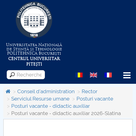
Universitatea Națională
de Știință și Tehnologie
POLITEHNICA
București
CENTRUL UNIVERSITAR
PITEȘTI
Menu
Conseil d'administration
Rector
Serviciul Resurse umane
Posturi vacante
Posturi vacante - didactic auxiliar
Despre Universitate
Posturi vacante - didactic auxiliar 2026-Slatina
Centrul de Management al Proiectelor