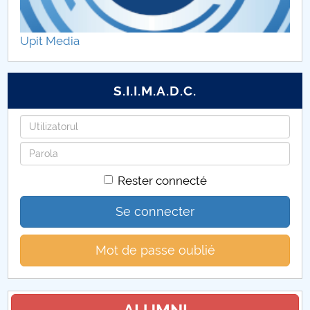
Promovări personal didactic auxiliar
Upit Media
S.I.I.M.A.D.C.
Identifiant
Mot
de
Rester connecté
passe
Se connecter
Mot de passe oublié