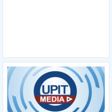
Raportul Conducerii Centrului Universitar Pitești
privind implementarea Planului Operațional 2020-
2024
Parteneri CUP
Centrul de Consiliere și Orientare în Carieră
Chestionar angajabilitate ALUMNI – UPB
CAR2026
MENIU CANTINA
Propuneri casări bunuri
BURSE STUDENTI