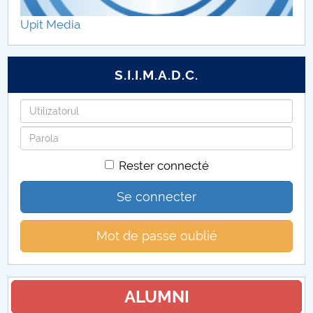
Conturi bancare in care se pot plati taxele pentru
Upit Media
licenta, masterat, conversie, restante
Taxe studii
S.I.I.M.A.D.C.
Identifiant
Mot
de
Rester connecté
passe
Se connecter
Mot de passe oublié
ALUMNI