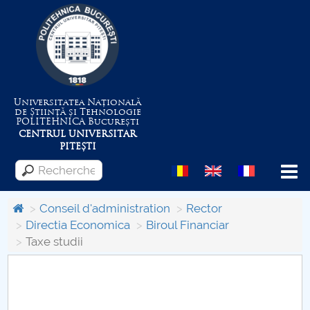
Universitatea Națională
de Știință și Tehnologie
POLITEHNICA
București
CENTRUL UNIVERSITAR
PITEȘTI
Menu
Conseil d'administration
Rector
Directia Economica
Biroul Financiar
Taxe studii
Despre Universitate
Centrul de Management al Proiectelor