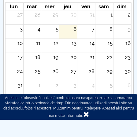
lun.
mar.
mer.
jeu.
ven.
sam.
dim.
27
28
29
30
31
1
2
3
4
5
6
7
8
9
10
11
12
13
14
15
16
17
18
19
20
21
22
23
24
25
26
27
28
29
30
31
1
2
3
4
5
6
Acest site foloseste "cookies" pentru a usura navigarea in site si numararea
vizitatorilor intr-o perioada de timp. Prin continuarea utilizarii acestui site va
dati acordul folosiri acestora. Multumim pentru intelegere.
Apasati aici pentru
mai multe informatii.