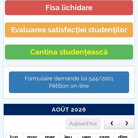
Fisa lichidare
Evaluarea satisfacției studenților
Cantina studențească
Formulaire demande loi 544/2001
Pétition on-line
AOÛT 2026
Aujourd'hui
lun.
mar.
mer.
jeu.
ven.
sam.
dim.