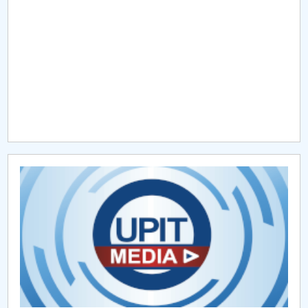
Raportul Conducerii Centrului Universitar Pitești
privind implementarea Planului Operațional 2020-
2024
Parteneri CUP
Centrul de Consiliere și Orientare în Carieră
Chestionar angajabilitate ALUMNI – UPB
CAR2026
MENIU CANTINA
Politică internă Erasmus+
Metodologii si proceduri