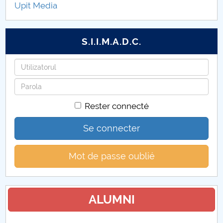
Upit Media
Anexe depunere proiecte
Proiecte in parteneriat
S.I.I.M.A.D.C.
Proiecte
Identifiant
Mot
de
Rester connecté
passe
Se connecter
Mot de passe oublié
ALUMNI