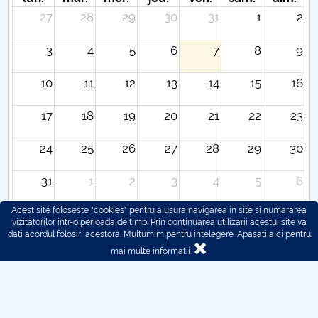
27
28
29
30
31
1
2
3
4
5
6
7
8
9
10
11
12
13
14
15
16
17
18
19
20
21
22
23
24
25
26
27
28
29
30
31
1
2
3
4
5
6
Acest site foloseste "cookies" pentru a usura navigarea in site si numararea
vizitatorilor intr-o perioada de timp. Prin continuarea utilizarii acestui site va
dati acordul folosiri acestora. Multumim pentru intelegere.
Apasati aici pentru
mai multe informatii.