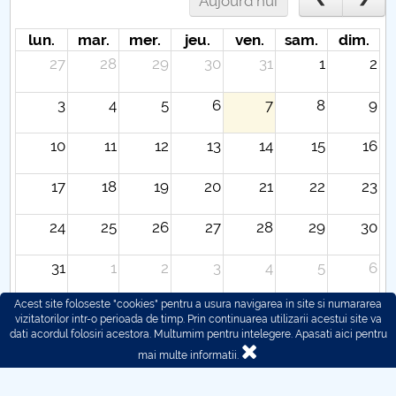
Aujourd'hui
lun.
mar.
mer.
jeu.
ven.
sam.
dim.
27
28
29
30
31
1
2
3
4
5
6
7
8
9
10
11
12
13
14
15
16
17
18
19
20
21
22
23
24
25
26
27
28
29
30
31
1
2
3
4
5
6
Acest site foloseste "cookies" pentru a usura navigarea in site si numararea
vizitatorilor intr-o perioada de timp. Prin continuarea utilizarii acestui site va
dati acordul folosiri acestora. Multumim pentru intelegere.
Apasati aici pentru
mai multe informatii.