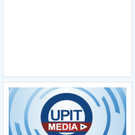
Raportul Conducerii Centrului Universitar Pitești
privind implementarea Planului Operațional 2020-
2024
Parteneri CUP
Centrul de Consiliere și Orientare în Carieră
Chestionar angajabilitate ALUMNI – UPB
CAR2026
MENIU CANTINA
Philologic studies and research. Romance
language series
Studii și cercetări filologice. Seria Limbi Străine