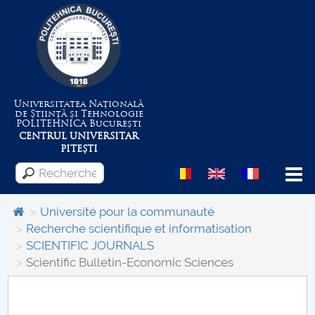
Universitatea Națională
de Știință și Tehnologie
POLITEHNICA
București
CENTRUL UNIVERSITAR
PITEȘTI
Menu
Université pour la communauté
Recherche scientifique et informatisation
SCIENTIFIC JOURNALS
Despre Universitate
Scientific Bulletin-Economic Sciences
Centrul de Management al Proiectelor