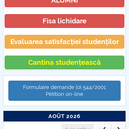
ALUMNI
Fisa lichidare
Evaluarea satisfacției studenților
Cantina studențească
Formulaire demande loi 544/2001
Pétition on-line
AOÛT 2026