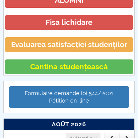
ALUMNI
Fisa lichidare
Evaluarea satisfacției studenților
Cantina studențească
Formulaire demande loi 544/2001
Pétition on-line
AOÛT 2026