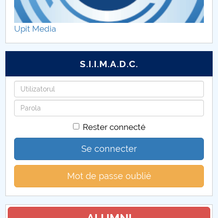
Etape şi activităţi – proiect component P1
Upit Media
Diseminare rezultate proiect component P1
Galerie foto
S.I.I.M.A.D.C.
Anunturi
Identifiant
Mot
Colaboratori UPIT
de
Rester connecté
passe
Contact
Se connecter
Mot de passe oublié