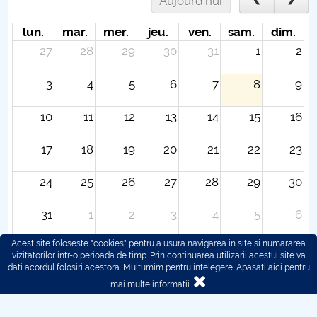
Aujourd'hui
lun.
mar.
mer.
jeu.
ven.
sam.
dim.
27
28
29
30
31
1
2
3
4
5
6
7
8
9
10
11
12
13
14
15
16
17
18
19
20
21
22
23
24
25
26
27
28
29
30
31
1
2
3
4
5
6
Acest site foloseste "cookies" pentru a usura navigarea in site si numararea
vizitatorilor intr-o perioada de timp. Prin continuarea utilizarii acestui site va
dati acordul folosiri acestora. Multumim pentru intelegere.
Apasati aici pentru
mai multe informatii.