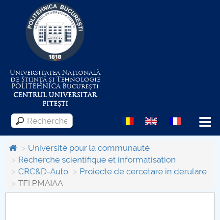
Universitatea Națională
de Știință și Tehnologie
POLITEHNICA
București
CENTRUL UNIVERSITAR
PITEȘTI
Menu
Université pour la communauté
Recherche scientifique et informatisation
CRC&D-Auto
Proiecte de cercetare in derulare
Despre Universitate
TFI PMAIAA
Centrul de Management al Proiectelor