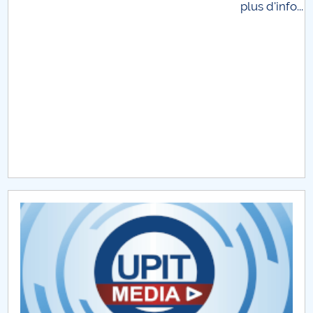
plus d'info...
Raportul Conducerii Centrului Universitar Pitești
privind implementarea Planului Operațional 2020-
2024
Parteneri CUP
Centrul de Consiliere și Orientare în Carieră
Chestionar angajabilitate ALUMNI – UPB
CAR2026
MENIU CANTINA
Partenerii consorţiului
Membrii partenerului UPIT