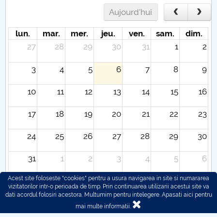
Aujourd'hui
lun.
mar.
mer.
jeu.
ven.
sam.
dim.
27
28
29
30
31
1
2
3
4
5
6
7
8
9
10
11
12
13
14
15
16
17
18
19
20
21
22
23
24
25
26
27
28
29
30
31
1
2
3
4
5
6
Acest site foloseste "cookies" pentru a usura navigarea in site si numararea
vizitatorilor intr-o perioada de timp. Prin continuarea utilizarii acestui site va
dati acordul folosiri acestora. Multumim pentru intelegere.
Apasati aici pentru
mai multe informatii.