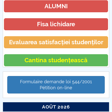
ALUMNI
Fisa lichidare
Evaluarea satisfacției studenților
Cantina studențească
Formulaire demande loi 544/2001
Pétition on-line
AOÛT 2026