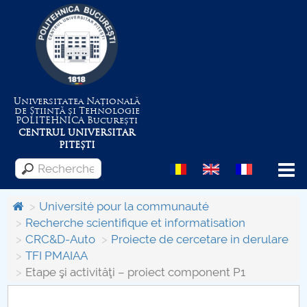
Universitatea Națională
de Știință și Tehnologie
POLITEHNICA
București
CENTRUL UNIVERSITAR
PITEȘTI
Menu
Université pour la communauté
Recherche scientifique et informatisation
CRC&D-Auto
Proiecte de cercetare in derulare
Despre Universitate
TFI PMAIAA
Etape şi activităţi – proiect component P1
Centrul de Management al Proiectelor