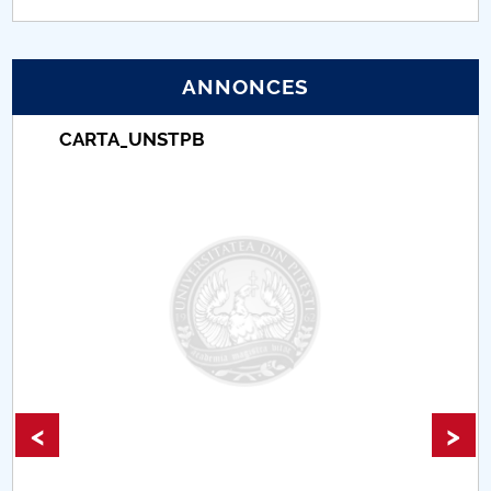
PNRR
ANNONCES
Proiect (PRIM STUD)
CARTA_UNSTPB
Proiect SU-ETIC
Protection des données personnelles
Université pour la communauté
Études doctorales
Comisie de etica unversitară
Evenimente CUP
<
>
Accesibilitate pentru studenții cu dizabilități