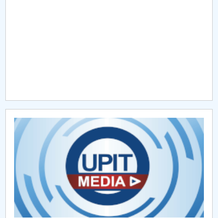
Raportul Conducerii Centrului Universitar Pitești
privind implementarea Planului Operațional 2020-
2024
Parteneri CUP
Centrul de Consiliere și Orientare în Carieră
Chestionar angajabilitate ALUMNI – UPB
CAR2026
MENIU CANTINA
Program de eliberare a actelor de studii
Eliberarea actelor de studii