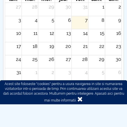
27
28
29
30
31
1
2
3
4
5
6
7
8
9
10
11
12
13
14
15
16
17
18
19
20
21
22
23
24
25
26
27
28
29
30
31
1
2
3
4
5
6
Acest site foloseste "cookies" pentru a usura navigarea in site si numararea
vizitatorilor intr-o perioada de timp. Prin continuarea utilizarii acestui site va
dati acordul folosiri acestora. Multumim pentru intelegere.
Apasati aici pentru
mai multe informatii.