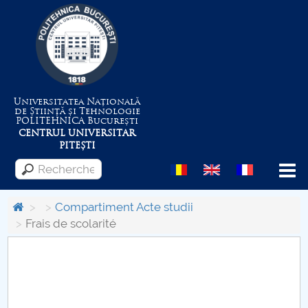
Universitatea Națională
de Știință și Tehnologie
POLITEHNICA
București
CENTRUL UNIVERSITAR
PITEȘTI
Menu
Compartiment Acte studii
Frais de scolarité
Despre Universitate
Centrul de Management al Proiectelor