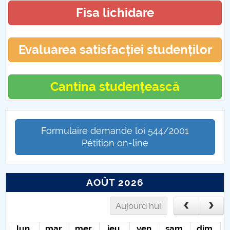
Fisa lichidare
Evaluarea satisfacției studenților
Cantina studențească
Formulaire demande loi 544/2001
Pétition on-line
AOÛT 2026
Aujourd'hui
lun.
mar.
mer.
jeu.
ven.
sam.
dim.