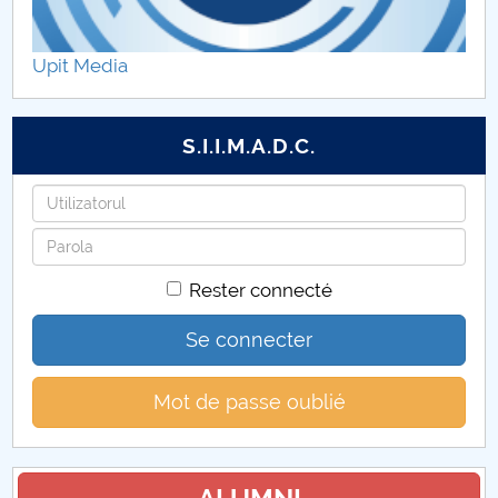
ADMITERE 2024
Upit Media
ADMITERE 2025
Admitere 2026
S.I.I.M.A.D.C.
Identifiant
Mot
de
Rester connecté
passe
Se connecter
Mot de passe oublié