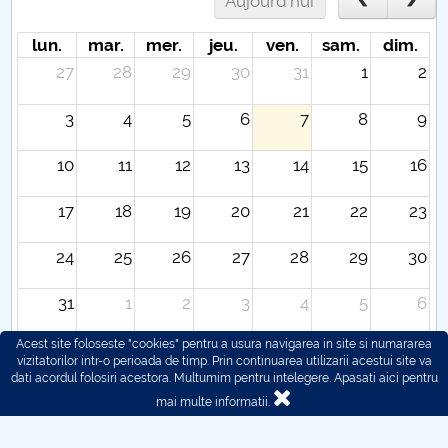
Aujourd'hui
lun.
mar.
mer.
jeu.
ven.
sam.
dim.
27
28
29
30
31
1
2
3
4
5
6
7
8
9
10
11
12
13
14
15
16
17
18
19
20
21
22
23
24
25
26
27
28
29
30
31
1
2
3
4
5
6
Acest site foloseste "cookies" pentru a usura navigarea in site si numararea
vizitatorilor intr-o perioada de timp. Prin continuarea utilizarii acestui site va
dati acordul folosiri acestora. Multumim pentru intelegere.
Apasati aici pentru
mai multe informatii.