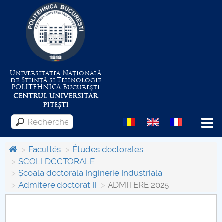
Universitatea Națională
de Știință și Tehnologie
POLITEHNICA
București
CENTRUL UNIVERSITAR
PITEȘTI
Menu
Facultés
Études doctorales
ȘCOLI DOCTORALE
Școala doctorală Inginerie Industrială
Despre Universitate
Admitere doctorat II
ADMITERE 2025
Centrul de Management al Proiectelor