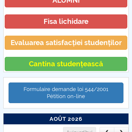
ALUMNI
Fisa lichidare
Evaluarea satisfacției studenților
Cantina studențească
Formulaire demande loi 544/2001
Pétition on-line
AOÛT 2026