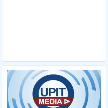
Raportul Conducerii Centrului Universitar Pitești
privind implementarea Planului Operațional 2020-
2024
Parteneri CUP
Centrul de Consiliere și Orientare în Carieră
Chestionar angajabilitate ALUMNI – UPB
CAR2026
MENIU CANTINA
ADMITERE 2022
ADMITERE 2023