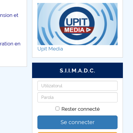
nsion et
ration en
Upit Media
S.I.I.M.A.D.C.
Identifiant
Mot
de
Rester connecté
passe
Se connecter