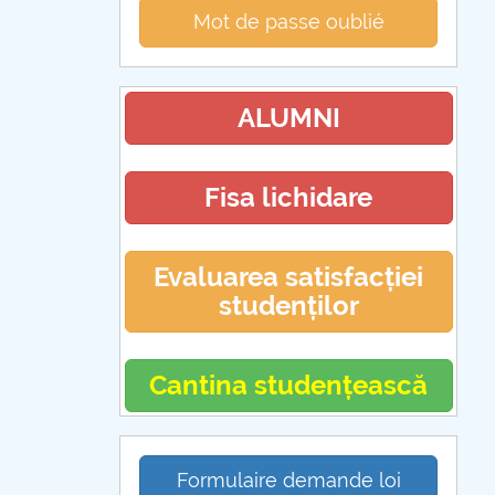
Mot de passe oublié
ALUMNI
Fisa lichidare
Evaluarea satisfacției
studenților
Cantina studențească
Formulaire demande loi