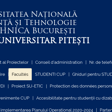
sitatea Națională
nță și Tehnologie
EHNICA
București
NIVERSITAR PITEȘTI
al Proiectelor
Conseil d'administration
Nr. de telef
ire
Facultés
STUDENTI CUP
Ghiduri pentru STU
UD)
Proiect SU-ETIC
Protection des données person
venimente CUP
Accesibilitate pentru studenții cu dizabi
ind implementarea Planului Operațional 2020-2024
Parte