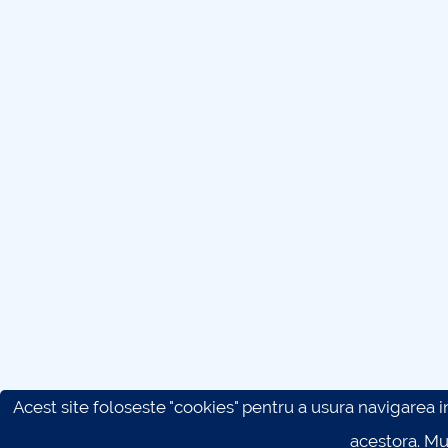
Acest site foloseste "cookies" pentru a usura navigarea in 
acestora. M