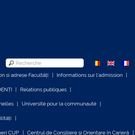
on si adrese Facultăți
Informations sur l'admission
DENȚI
Relations publiques
nelles
Université pour la communauté
lități
neri CUP
Centrul de Consiliere și Orientare în Carieră