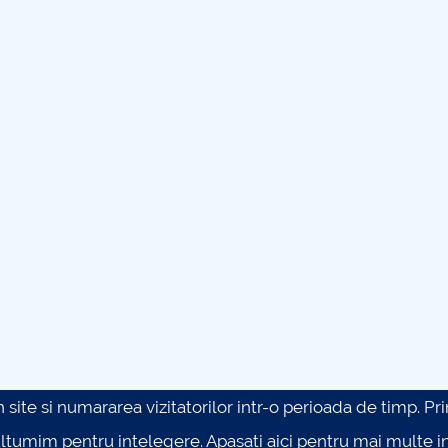
site si numararea vizitatorilor intr-o perioada de timp. Prin 
ultumim pentru intelegere.
Apasati aici pentru mai multe in