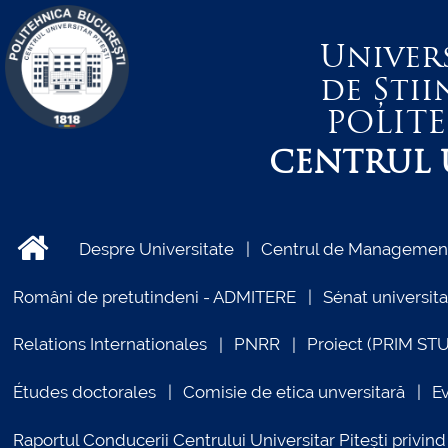
Univer
de Știi
POLIT
CENTRUL U
Despre Universitate
Centrul de Management 
Români de pretutindeni - ADMITERE
Sénat universita
Relations Internationales
PNRR
Proiect (PRIM ST
Études doctorales
Comisie de etica unversitară
E
Raportul Conducerii Centrului Universitar Pitești priv