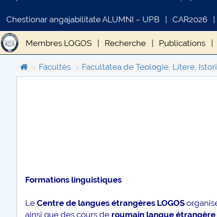
Chestionar angajabilitate ALUMNI – UPB
CAR2026
Membres LOGOS
Recherche
Publications
Facultés
Facultatea de Teologie, Litere, Istori
COMUNICAT DE PRESA
PRIMSTUD 26.03.2026
Formations linguistiques
Le
Centre de langues étrangères LOGOS
organise
ainsi que des cours de
roumain langue étrangère