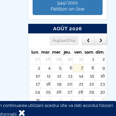
544/2001
Pétition on-line
AOÛT 2026
Aujourd'hui
lun.
mar.
mer.
jeu.
ven.
sam.
dim.
27
28
29
30
31
1
2
3
4
5
6
7
8
9
10
11
12
13
14
15
16
17
18
19
20
21
22
23
24
25
26
27
28
29
30
31
1
2
3
4
5
6
continuarea utilizarii acestui site va dati acordul folosiri
formatii.