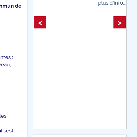
plus d'info...
ommun de
plus d'info
<
>
ntes :
veau,
des
isés) ;