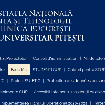
sitatea Națională
nță și Tehnologie
EHNICA
București
NIVERSITAR PITEȘTI
al Proiectelor
Conseil d'administration
Nr. de telef
ire
Facultés
STUDENTI CUP
Ghiduri pentru STU
UD)
Proiect SU-ETIC
Protection des données person
venimente CUP
Accesibilitate pentru studenții cu dizabi
ind implementarea Planului Operațional 2020-2024
Parte