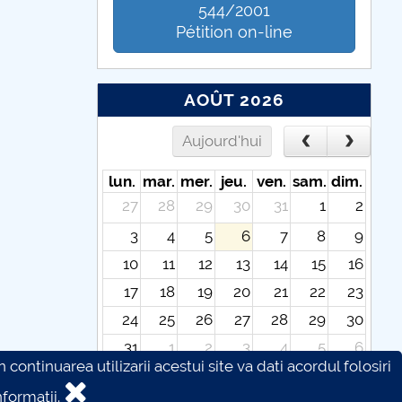
544/2001
Pétition on-line
AOÛT 2026
Aujourd'hui
lun.
mar.
mer.
jeu.
ven.
sam.
dim.
27
28
29
30
31
1
2
3
4
5
6
7
8
9
10
11
12
13
14
15
16
17
18
19
20
21
22
23
24
25
26
27
28
29
30
31
1
2
3
4
5
6
continuarea utilizarii acestui site va dati acordul folosiri
formatii.