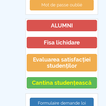
Mot de passe oublié
ALUMNI
Fisa lichidare
Evaluarea satisfacției
studenților
Cantina studențească
Formulaire demande loi