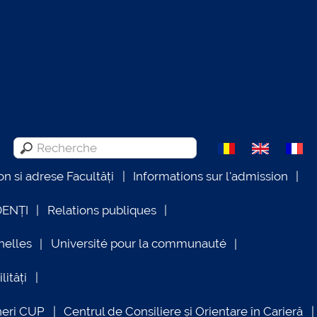
on si adrese Facultăți
Informations sur l'admission
DENȚI
Relations publiques
nelles
Université pour la communauté
lități
neri CUP
Centrul de Consiliere și Orientare în Carieră