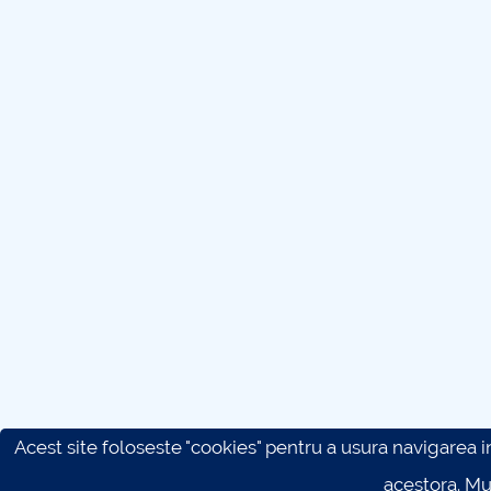
Acest site foloseste "cookies" pentru a usura navigarea in 
acestora. M