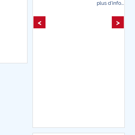
plus d'info...
plus d'i
<
>