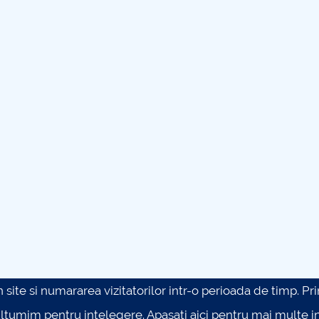
site si numararea vizitatorilor intr-o perioada de timp. Prin 
ultumim pentru intelegere.
Apasati aici pentru mai multe in