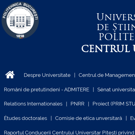
Univer
de Știi
POLIT
CENTRUL U
Despre Universitate
Centrul de Management 
Români de pretutindeni - ADMITERE
Sénat universita
Relations Internationales
PNRR
Proiect (PRIM ST
Études doctorales
Comisie de etica unversitară
E
Raportul Conducerii Centrului Universitar Pitești priv