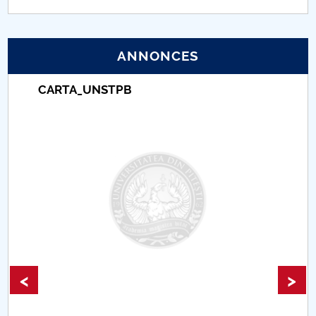
PNRR
ANNONCES
Proiect (PRIM STUD)
CARTA_UNSTPB
Proiect SU-ETIC
Protection des données personnelles
Université pour la communauté
Études doctorales
Comisie de etica unversitară
Evenimente CUP
<
>
Accesibilitate pentru studenții cu dizabilități