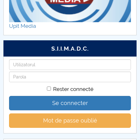
Rapoarte FSESSP
Rezultate ale evaluărilor ARACIS FSESSP
Upit Media
Documente FSESSP
S.I.I.M.A.D.C.
Identifiant
Mot
de
Rester connecté
passe
Se connecter
Mot de passe oublié