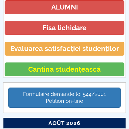
ALUMNI
Fisa lichidare
Evaluarea satisfacției studenților
Cantina studențească
Formulaire demande loi 544/2001
Pétition on-line
AOÛT 2026