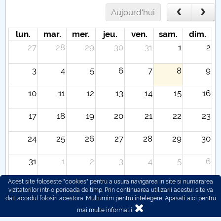
Aujourd'hui
lun.
mar.
mer.
jeu.
ven.
sam.
dim.
27
28
29
30
31
1
2
3
4
5
6
7
8
9
10
11
12
13
14
15
16
17
18
19
20
21
22
23
24
25
26
27
28
29
30
31
1
2
3
4
5
6
Acest site foloseste "cookies" pentru a usura navigarea in site si numararea
vizitatorilor intr-o perioada de timp. Prin continuarea utilizarii acestui site va
dati acordul folosiri acestora. Multumim pentru intelegere.
Apasati aici pentru
mai multe informatii.