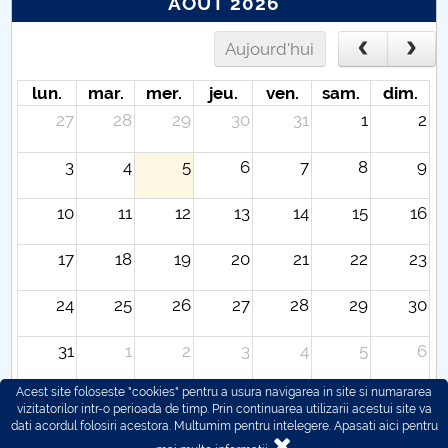
AOÛT 2026
Aujourd'hui
lun.
mar.
mer.
jeu.
ven.
sam.
dim.
27
28
29
30
31
1
2
3
4
5
6
7
8
9
10
11
12
13
14
15
16
17
18
19
20
21
22
23
24
25
26
27
28
29
30
31
1
2
3
4
5
6
Acest site foloseste "cookies" pentru a usura navigarea in site si numararea
vizitatorilor intr-o perioada de timp. Prin continuarea utilizarii acestui site va
dati acordul folosiri acestora. Multumim pentru intelegere.
Apasati aici pentru