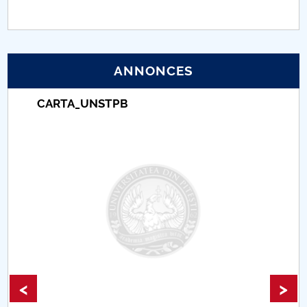
PNRR
Proiect (PRIM STUD)
ANNONCES
Proiect SU-ETIC
CARTA_UNSTPB
Protection des données personnelles
Université pour la communauté
Études doctorales
Comisie de etica unversitară
Evenimente CUP
<
>
Accesibilitate pentru studenții cu dizabilități