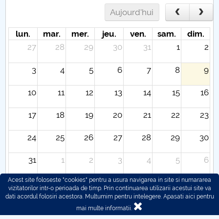
Aujourd'hui
lun.
mar.
mer.
jeu.
ven.
sam.
dim.
27
28
29
30
31
1
2
3
4
5
6
7
8
9
10
11
12
13
14
15
16
17
18
19
20
21
22
23
24
25
26
27
28
29
30
31
1
2
3
4
5
6
Acest site foloseste "cookies" pentru a usura navigarea in site si numararea
vizitatorilor intr-o perioada de timp. Prin continuarea utilizarii acestui site va
dati acordul folosiri acestora. Multumim pentru intelegere.
Apasati aici pentru
mai multe informatii.