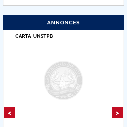
PNRR
ANNONCES
Proiect (PRIM STUD)
CARTA_UNSTPB
Proiect SU-ETIC
Protection des données personnelles
Université pour la communauté
Études doctorales
Comisie de etica unversitară
Evenimente CUP
<
>
Accesibilitate pentru studenții cu dizabilități