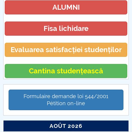
ALUMNI
Program cu publicul
Fisa lichidare
Evaluarea satisfacției studenților
Cantina studențească
Formulaire demande loi 544/2001
Pétition on-line
AOÛT 2026