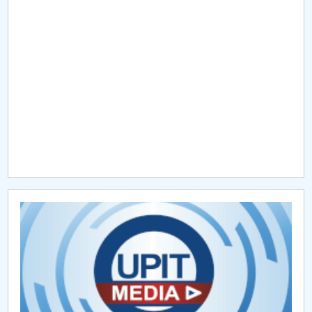
Raportul Conducerii Centrului Universitar Pitești
privind implementarea Planului Operațional 2020-
2024
Parteneri CUP
Centrul de Consiliere și Orientare în Carieră
Chestionar angajabilitate ALUMNI – UPB
CAR2026
MENIU CANTINA
Anunț conturi plată taxe
Evaluare finală 2019-2020