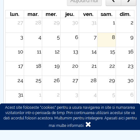
Aujourd'hui
lun.
mar.
mer.
jeu.
ven.
sam.
dim.
27
28
29
30
31
1
2
3
4
5
6
7
8
9
10
11
12
13
14
15
16
17
18
19
20
21
22
23
24
25
26
27
28
29
30
31
1
2
3
4
5
6
Acest site foloseste "cookies" pentru a usura navigarea in site si numararea
vizitatorilor intr-o perioada de timp. Prin continuarea utilizarii acestui site va
dati acordul folosiri acestora. Multumim pentru intelegere.
Apasati aici pentru
mai multe informatii.