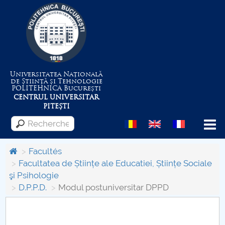
Universitatea Națională
de Știință și Tehnologie
POLITEHNICA
București
CENTRUL UNIVERSITAR
PITEȘTI
Menu
Facultés
Facultatea de Științe ale Educatiei, Științe Sociale
şi Psihologie
Despre Universitate
D.P.P.D.
Modul postuniversitar DPPD
Centrul de Management al Proiectelor