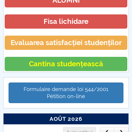
ALUMNI
Program cu publicul
Fisa lichidare
Evaluarea satisfacției studenților
Cantina studențească
Formulaire demande loi 544/2001
Pétition on-line
AOÛT 2026