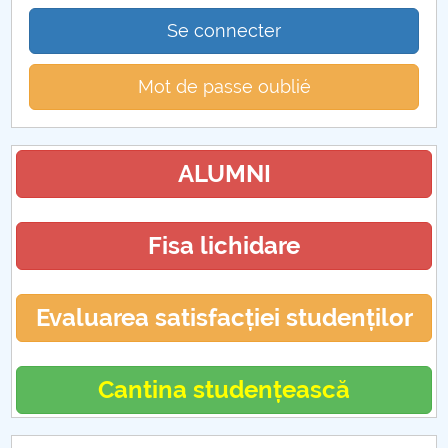
Se connecter
Mot de passe oublié
ALUMNI
Fisa lichidare
Evaluarea satisfacției studenților
Cantina studențească