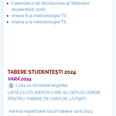
Calendarul de desfasurare al Taberelor
studentesti 2026
PNRR
Anexa 6 la metodologie TS
Anexa 4 la metodologie TS
Proiect (PRIM STUD)
Proiect SU-ETIC
Protection des données personnelles
Université pour la communauté
TABERE STUDENȚEȘTI 2024
Études doctorales
VARĂ 2024
Lista cu dosarele eligibile
Comisie de etica unversitară
LISTĂ CU STUDENȚII CARE AU DEPUS CERERI
PENTRU TABERE DE VARĂ DE LA FȘEFI
Evenimente CUP
Adresă repartizare locuri tabere vară 2024
Accesibilitate pentru studenții cu dizabilități