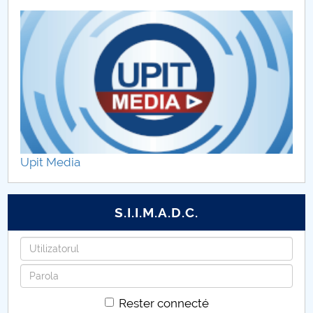
Upit Media
S.I.I.M.A.D.C.
Identifiant
Mot
de
Rester connecté
passe