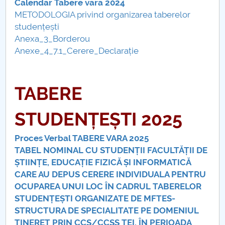
Calendar Tabere vara 2024
METODOLOGIA privind organizarea taberelor
Raportul Conducerii Centrului Universitar Pitești
studențești
privind implementarea Planului Operațional 2020-
Anexa_3_Borderou
2024
Anexe_4_7.1_Cerere_Declarație
Parteneri CUP
TABERE
Centrul de Consiliere și Orientare în Carieră
Chestionar angajabilitate ALUMNI – UPB
STUDENȚEȘTI 2025
CAR2026
Proces Verbal TABERE VARA 2025
TABEL NOMINAL CU STUDENȚII FACULTĂȚII DE
MENIU CANTINA
ȘTIINȚE, EDUCAȚIE FIZICĂ ȘI INFORMATICĂ
CARE AU DEPUS CERERE INDIVIDUALA PENTRU
OCUPAREA UNUI LOC ÎN CADRUL TABERELOR
Secretariat
STUDENȚEȘTI ORGANIZATE DE MFTES-
STRUCTURA DE SPECIALITATE PE DOMENIUL
Programare refaceri finale 2025-2026
TINERET PRIN CCS/CCSS TEI, ÎN PERIOADA