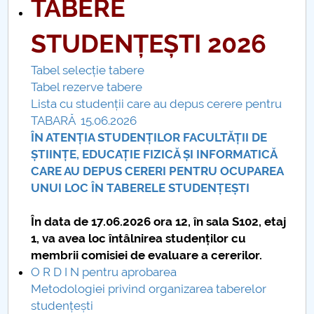
TABERE
Conseil d'administration
Nr. de telefon si adrese Facultăți
STUDENȚEȘTI 2026
Informations sur l'admission
Tabel
selecție
tabere
Tabel
rezerve
tabere
Români de pretutindeni - ADMITERE
Lista
cu
studenții
care
au
depus
cerere
pentru
TABARĂ
15.06.2026
Sénat universitaire
ÎN ATENȚIA STUDENȚILOR FACULTĂȚII DE
ȘTIINȚE, EDUCAȚIE FIZICĂ ȘI INFORMATICĂ
Facultés
CARE AU DEPUS CERERI PENTRU OCUPAREA
UNUI LOC ÎN TABERELE STUDENȚEȘTI
STUDENTI CUP
În data de 17.06.2026 ora 12, în sala S102, etaj
1, va avea loc întâlnirea studenților cu
Ghiduri pentru STUDENȚI
membrii comisiei de evaluare a cererilor.
O R D I N pentru aprobarea
Relations publiques
Metodologiei privind organizarea taberelor
studențești
Relations Internationales