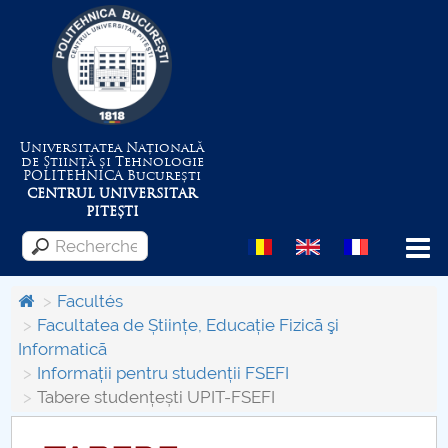
Universitatea Națională
de Știință și Tehnologie
POLITEHNICA
București
CENTRUL UNIVERSITAR
PITEȘTI
Menu
Facultés
Facultatea de Științe, Educație Fizicã şi
Informaticã
Despre Universitate
Informații pentru studenții FSEFI
Tabere studențești UPIT-FSEFI
Centrul de Management al Proiectelor