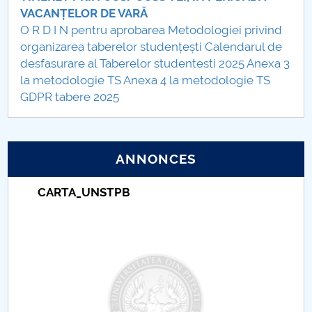
VACANȚELOR DE VARĂ
Tabere studențești UPIT-FSEFI
O R D I N pentru aprobarea Metodologiei privind
organizarea taberelor studențești
Calendarul de
Examen de finalizare a studiilor universitare
desfasurare al Taberelor studentesti 2025
Anexa 3
la metodologie TS
Anexa 4 la metodologie TS
Selecția burselor Erasmus pentru studenți
GDPR tabere 2025
STUDENŢII BENEFICIARI AI BURSELOR
ANNONCES
Taxe de școlarizare indexate – Centrul
Universitar Pitești