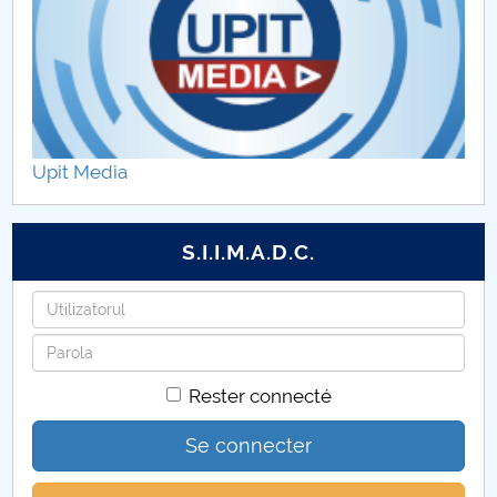
ASIGURAREA CALITĂȚII
Upit Media
S.I.I.M.A.D.C.
Identifiant
Mot
de
Rester connecté
passe
Se connecter