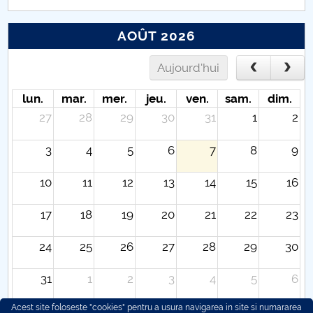
AOÛT 2026
Aujourd'hui
lun.
mar.
mer.
jeu.
ven.
sam.
dim.
27
28
29
30
31
1
2
3
4
5
6
7
8
9
10
11
12
13
14
15
16
17
18
19
20
21
22
23
24
25
26
27
28
29
30
31
1
2
3
4
5
6
Acest site foloseste "cookies" pentru a usura navigarea in site si numararea