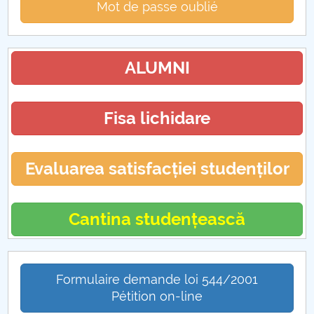
Mot de passe oublié
ALUMNI
Fisa lichidare
Evaluarea satisfacției studenților
Cantina studențească
Formulaire demande loi 544/2001
Pétition on-line