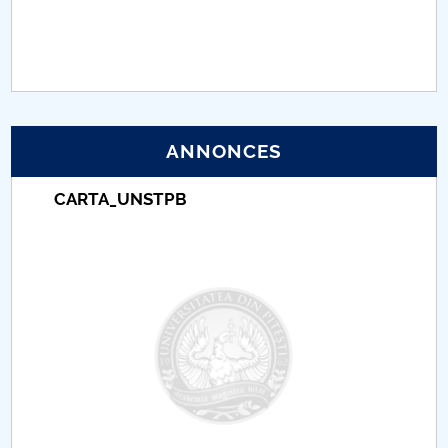
PNRR
Proiect (PRIM STUD)
Proiect SU-ETIC
ANNONCES
Protection des données personnelles
CARTA_UNSTPB
Université pour la communauté
Études doctorales
Comisie de etica unversitară
Evenimente CUP
Accesibilitate pentru studenții cu dizabilități