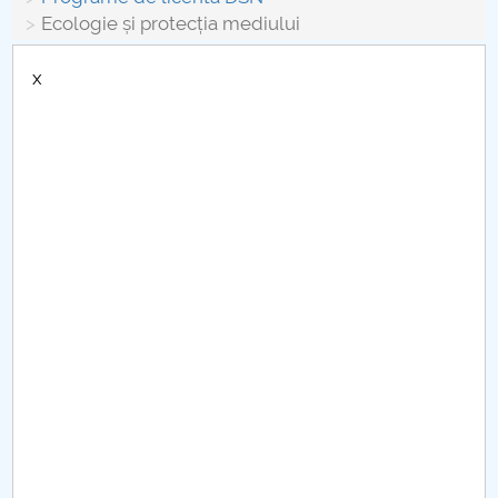
Conseil d'administration
Ecologie și protecția mediului
Nr. de telefon si adrese Facultăți
x
Informations sur l'admission
Români de pretutindeni - ADMITERE
Sénat universitaire
Facultés
STUDENTI CUP
Ghiduri pentru STUDENȚI
Relations publiques
Relations Internationales