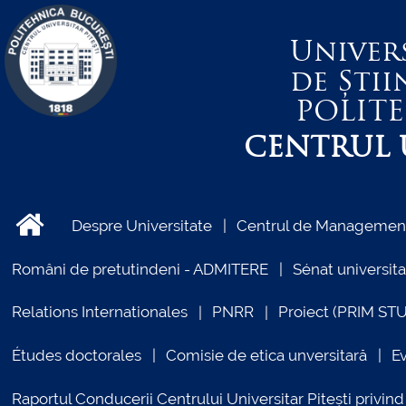
Univer
de Știi
POLIT
CENTRUL U
Despre Universitate
Centrul de Management 
Români de pretutindeni - ADMITERE
Sénat universita
Relations Internationales
PNRR
Proiect (PRIM ST
Études doctorales
Comisie de etica unversitară
E
Raportul Conducerii Centrului Universitar Pitești priv