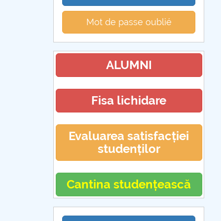
Mot de passe oublié
ALUMNI
Fisa lichidare
Evaluarea satisfacției
studenților
Cantina studențească