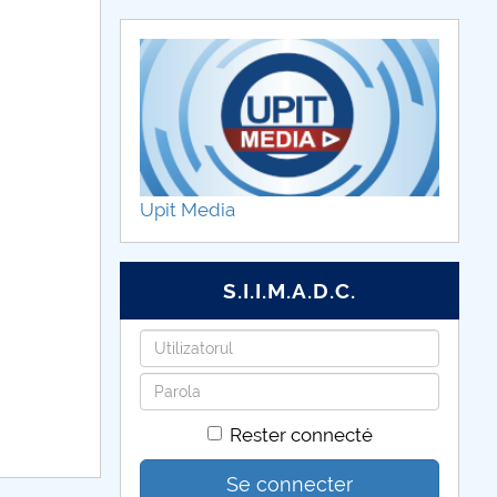
Upit Media
S.I.I.M.A.D.C.
Identifiant
Mot
de
Rester connecté
passe
Se connecter