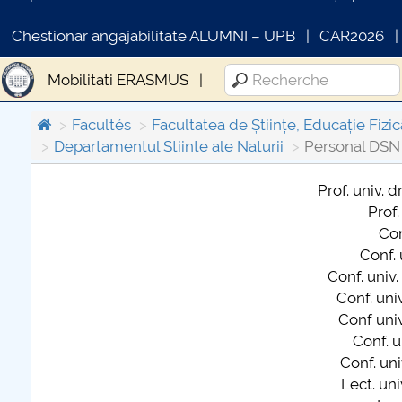
Chestionar angajabilitate ALUMNI – UPB
CAR2026
Mobilitati ERASMUS
Facultés
Facultatea de Științe, Educație Fizic
Departamentul Stiinte ale Naturii
Personal DSN
Prof. univ. d
Prof.
COMUNICAT DE PRESA
Con
PRIMSTUD 26.03.2026
Conf. 
Conf. univ.
Conf. univ
Conf univ
Conf. u
Conf. uni
Lect. uni