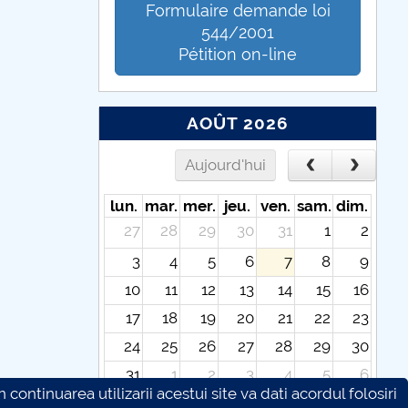
Formulaire demande loi
544/2001
Pétition on-line
AOÛT 2026
Aujourd'hui
lun.
mar.
mer.
jeu.
ven.
sam.
dim.
27
28
29
30
31
1
2
3
4
5
6
7
8
9
10
11
12
13
14
15
16
17
18
19
20
21
22
23
24
25
26
27
28
29
30
31
1
2
3
4
5
6
continuarea utilizarii acestui site va dati acordul folosiri