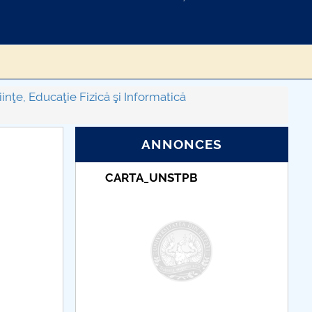
inţe, Educaţie Fizică şi Informatică
ANNONCES
B
Taxe de școlarizare
indexate – Centrul
Universitar Pitești