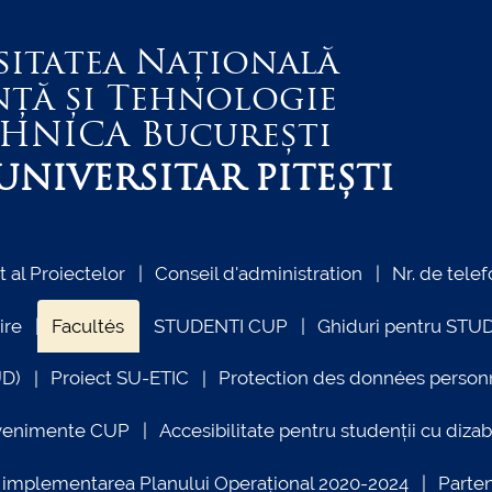
sitatea Națională
nță și Tehnologie
EHNICA
București
NIVERSITAR PITEȘTI
al Proiectelor
Conseil d'administration
Nr. de telef
ire
Facultés
STUDENTI CUP
Ghiduri pentru STU
UD)
Proiect SU-ETIC
Protection des données person
venimente CUP
Accesibilitate pentru studenții cu dizabi
ind implementarea Planului Operațional 2020-2024
Parte