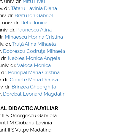
t. univ. dr.
Mitu Liviu
v. dr.
Tătaru Lavinia Diana
plus d'info...
niv. dr.
Bratu Ion Gabriel
 univ. dr.
Deliu Ionica
niv. dr.
Păunescu Alina
dr.
Mihăescu Florina Cristina
v. dr.
Truță Alina Mihaela
r.
Dobrescu Codruţa Mihaela
 dr.
Neblea Monica Angela
univ. dr.
Valeca Monica
 dr.
Ponepal Maria Cristina
. dr.
Conete Maria Denisa
v. dr.
Brînzea Gheorghiţa
.
Dorobăț Leonard Magdalin
AL DIDACTIC AUXILIAR
 II S. Georgescu Gabriela
nt I M Ciobanu Lavinia
nt II S Vulpe Mădălina