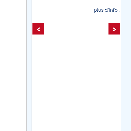
plus d'info...
plus d'info...
<
>