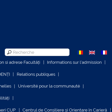
on si adrese Facultăți
Informations sur l'admission
DENȚI
Relations publiques
nelles
Université pour la communauté
lități
neri CUP
Centrul de Consiliere și Orientare în Carieră