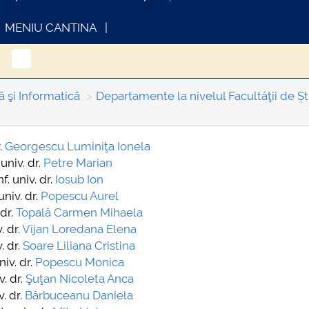
MENIU CANTINA
ã şi Informaticã
Departamente la nivelul Facultăţii de Ști
r.
Georgescu Luminiţa Ionela
 univ. dr.
Petre Marian
INFORMATII ACTE STUDII
CARTA_UNSTP
f. univ. dr.
Iosub Ion
univ. dr.
Popescu Aurel
 dr.
Topală Carmen Mihaela
. dr.
Vîjan Loredana Elena
. dr.
Soare Liliana Cristina
niv. dr.
Popescu Monica
v. dr.
Şuţan Nicoleta Anca
v. dr.
Bărbuceanu Daniela