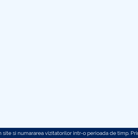
site si numararea vizitatorilor intr-o perioada de timp. Prin 