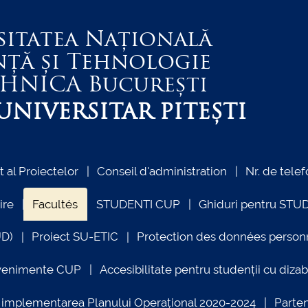
sitatea Națională
nță și Tehnologie
EHNICA
București
NIVERSITAR PITEȘTI
al Proiectelor
Conseil d'administration
Nr. de telef
ire
Facultés
STUDENTI CUP
Ghiduri pentru STU
UD)
Proiect SU-ETIC
Protection des données person
venimente CUP
Accesibilitate pentru studenții cu dizabi
ind implementarea Planului Operațional 2020-2024
Parte