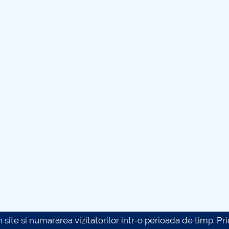
site si numararea vizitatorilor intr-o perioada de timp. Prin 