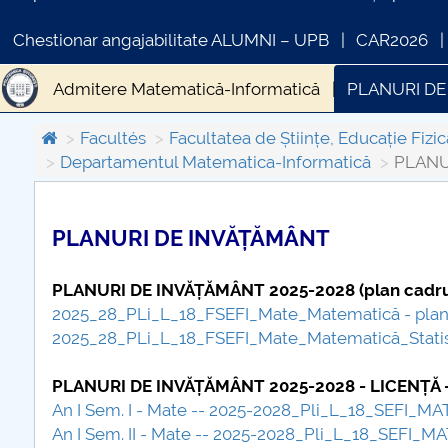
Chestionar angajabilitate ALUMNI – UPB
CAR2026
Admitere Matematică-Informatică
PLANURI DE
SISTEMULUI DE MANAGEMENT AL CALITĂȚII la nive
Facultés
Facultatea de Științe, Educație Fizic
Departamentul Matematica-Informatică
PLANU
Licenta
Masterat
Doctorat
Internaționaliz
Relaţii cu mediul socio-economic
Alegeri Depa
PLANURI DE INVĂȚĂMÂNT
COMUNICAT DE PRESA
PRIMSTUD 26.03.2026
PLANURI DE INVĂȚĂMÂNT 2025-2028 (plan cadru
2025_28_PLi_L_18_FSEFI_Mate_Matematică - plan
2025_28_PLi_L_18_FSEFI_Mate_Matematică_Statisti
PLANURI DE INVĂȚĂMÂNT 2025-2028 - LICENȚĂ 
An I Sem. I - Mate -- 2025-2028_Pli_L_18_SEFI_MA
An I Sem. II - Mate -- 2025-2028_Pli_L_18_SEFI_M