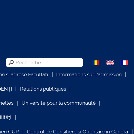
on si adrese Facultăți
Informations sur l'admission
DENȚI
Relations publiques
nelles
Université pour la communauté
lități
neri CUP
Centrul de Consiliere și Orientare în Carieră