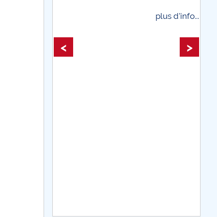
plus d'info...
plus d'info...
<
>