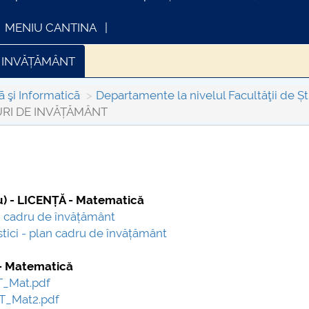
MENIU CANTINA
 INVĂȚĂMÂNT
lul Departamentului Matematică-Informatică
Informaț
ã şi Informaticã
Departamente la nivelul Facultăţii de Ști
RI DE INVĂȚĂMÂNT
are (Erasmus și parteneriate internaționale)
Personalul 
rtament
BULETIN ȘTIINȚIFIC
INFORMATII ACTE STUDII
CARTA_UNSTPB
) - LICENȚĂ - Matematică
 cadru de învățământ
ci - plan cadru de învățământ
- Matematică
T_Mat.pdf
AT_Mat2.pdf