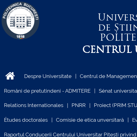
Univer
de Știi
POLIT
CENTRUL U
Despre Universitate
Centrul de Management 
Români de pretutindeni - ADMITERE
Sénat universita
Relations Internationales
PNRR
Proiect (PRIM ST
Études doctorales
Comisie de etica unversitară
E
Raportul Conducerii Centrului Universitar Pitești priv