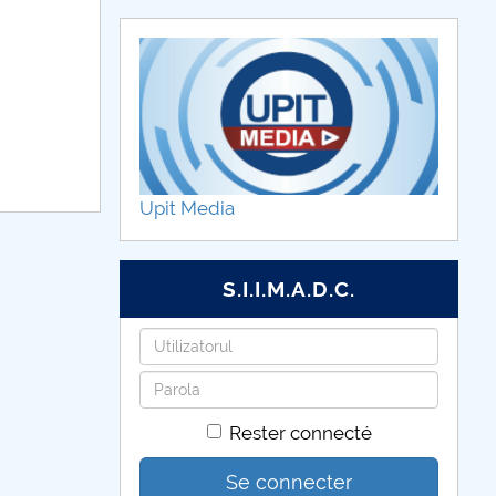
Upit Media
S.I.I.M.A.D.C.
Identifiant
Mot
de
Rester connecté
passe
Se connecter