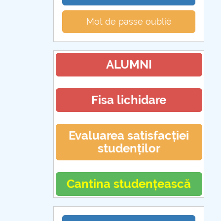
Mot de passe oublié
ALUMNI
Fisa lichidare
Evaluarea satisfacției
studenților
Cantina studențească