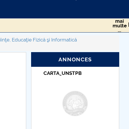
mai
multe
...
ii pentru studenți
STIRI-EVENIMENTE DMI
inţe, Educaţie Fizică şi Informatică
departamentului
Cercetare științifică
ANNONCES
Taxe de școlarizare
indexate – Centrul
Universitar Pitești