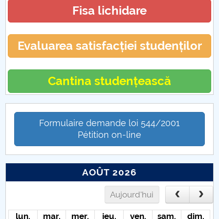
Fisa lichidare
Evaluarea satisfacției studenților
Cantina studențească
Formulaire demande loi 544/2001
Pétition on-line
AOÛT 2026
Aujourd'hui
lun.
mar.
mer.
jeu.
ven.
sam.
dim.