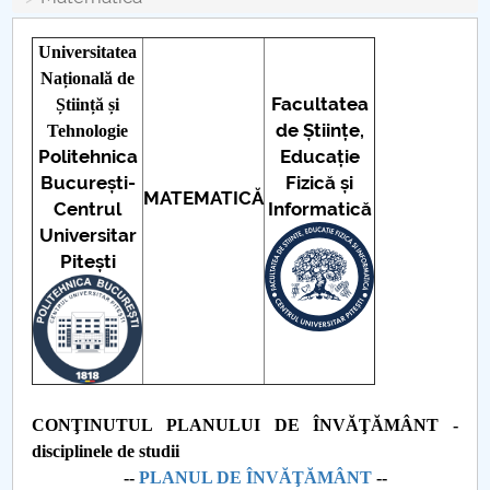
Conseil d'administration
Nr. de telefon si adrese Facultăți
Universitatea
Națională de
Facultatea
Știință și
Informations sur l'admission
de Științe,
Tehnologie
Politehnica
Educație
Români de pretutindeni - ADMITERE
București-
Fizică și
MATEMATICĂ
Centrul
Informatică
Sénat universitaire
Universitar
Pitești
Facultés
STUDENTI CUP
Ghiduri pentru STUDENȚI
CONŢINUTUL PLANULUI DE ÎNVĂŢĂMÂNT -
Relations publiques
disciplinele de studii
--
PLANUL DE ÎNVĂŢĂMÂNT
--
Relations Internationales