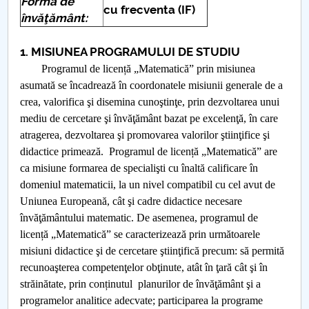
Forma de
cu frecventa (IF)
învăţământ:
Raportul Conducerii Centrului Universitar Pitești
privind implementarea Planului Operațional 2020-
1. MISIUNEA PROGRAMULUI DE STUDIU
2024
Programul de licență „Matematică” prin misiunea
asumată se încadrează în coordonatele misiunii generale de a
Parteneri CUP
crea, valorifica şi disemina cunoştinţe, prin dezvoltarea unui
mediu de cercetare şi învăţământ bazat pe excelenţă, în care
Centrul de Consiliere și Orientare în Carieră
atragerea, dezvoltarea şi promovarea valorilor ştiinţifice şi
didactice primează. Programul de licență „Matematică” are
Chestionar angajabilitate ALUMNI – UPB
ca misiune formarea de specialişti cu înaltă calificare în
domeniul matematicii, la un nivel compatibil cu cel avut de
CAR2026
Uniunea Europeană, cât şi cadre didactice necesare
învăţământului matematic. De asemenea, programul de
MENIU CANTINA
licență „Matematică” se caracterizează prin următoarele
misiuni didactice şi de cercetare ştiinţifică precum: să permită
Matematică
recunoaşterea competenţelor obţinute, atât în ţară cât şi în
străinătate, prin conținutul planurilor de învăţământ şi a
Informatica
programelor analitice adecvate; participarea la programe