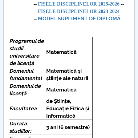
--
FIȘELE DISCIPLINELOR 2025-2026
--
--
FIȘELE DISCIPLINELOR 2023-2024
--
PNRR
MODEL SUPLIMENT DE DIPLOMĂ
--
Proiect (PRIM STUD)
Programul de
Proiect SU-ETIC
studii
Matematică
universitare
Protection des données personnelles
de licență
Domeniul
Matematică şi
Université pour la communauté
fundamental
ştiinţe ale naturii
Domeniul de
Études doctorales
Matematică
licenţă
de Științe,
Comisie de etica unversitară
Facultatea
Educație Fizică și
Informatică
Evenimente CUP
Durata
3 ani (6 semestre)
studiilor:
Accesibilitate pentru studenții cu dizabilități