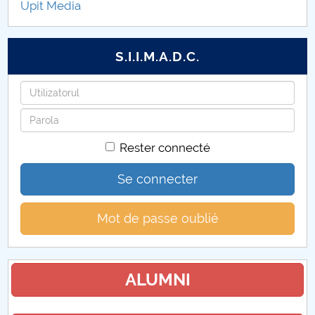
Upit Media
S.I.I.M.A.D.C.
Identifiant
Mot
de
Rester connecté
passe
Se connecter
Mot de passe oublié
ALUMNI