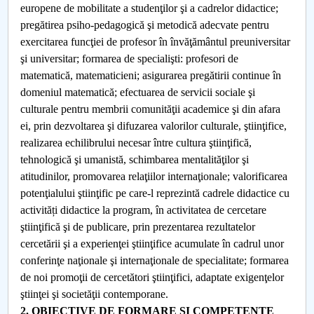
europene de mobilitate a studenţilor şi a cadrelor didactice;
pregătirea psiho-pedagogică şi metodică adecvate pentru
exercitarea funcţiei de profesor în învăţământul preuniversitar
şi universitar; formarea de specialişti: profesori de
matematică, matematicieni; asigurarea pregătirii continue în
domeniul matematică; efectuarea de servicii sociale şi
culturale pentru membrii comunităţii academice şi din afara
ei, prin dezvoltarea şi difuzarea valorilor culturale, ştiinţifice,
realizarea echilibrului necesar între cultura ştiinţifică,
tehnologică şi umanistă, schimbarea mentalităţilor şi
atitudinilor, promovarea relaţiilor internaţionale; valorificarea
potenţialului ştiinţific pe care-l reprezintă cadrele didactice cu
activități didactice la program, în activitatea de cercetare
ştiinţifică şi de publicare, prin prezentarea rezultatelor
cercetării şi a experienţei ştiinţifice acumulate în cadrul unor
conferinţe naţionale şi internaţionale de specialitate; formarea
de noi promoţii de cercetători ştiinţifici, adaptate exigenţelor
ştiinţei şi societăţii contemporane.
2. OBIECTIVE DE FORMARE ŞI COMPETENŢE