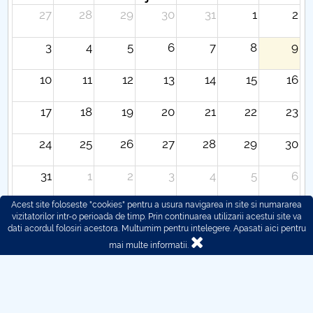
27
28
29
30
31
1
2
3
4
5
6
7
8
9
10
11
12
13
14
15
16
17
18
19
20
21
22
23
24
25
26
27
28
29
30
31
1
2
3
4
5
6
Acest site foloseste "cookies" pentru a usura navigarea in site si numararea
vizitatorilor intr-o perioada de timp. Prin continuarea utilizarii acestui site va
dati acordul folosiri acestora. Multumim pentru intelegere.
Apasati aici pentru
mai multe informatii.
© 2016 - 2026 POLITEHNICA București - Centrul