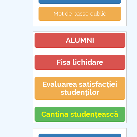
Mot de passe oublié
ALUMNI
Fisa lichidare
Evaluarea satisfacției
studenților
Cantina studențească