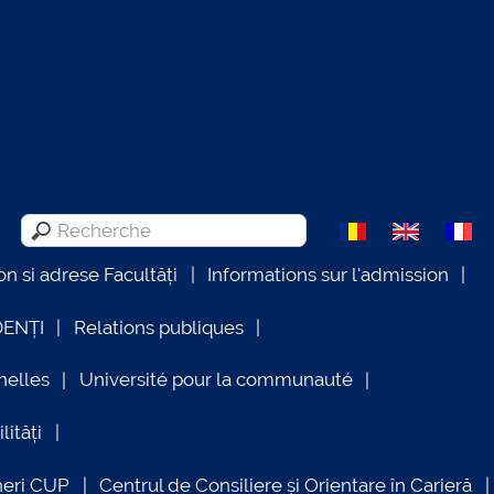
on si adrese Facultăți
Informations sur l'admission
DENȚI
Relations publiques
nelles
Université pour la communauté
lități
neri CUP
Centrul de Consiliere și Orientare în Carieră