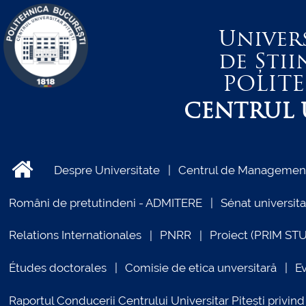
Univer
de Știi
POLIT
CENTRUL U
Despre Universitate
Centrul de Management 
Români de pretutindeni - ADMITERE
Sénat universita
Relations Internationales
PNRR
Proiect (PRIM ST
Études doctorales
Comisie de etica unversitară
E
Raportul Conducerii Centrului Universitar Pitești priv