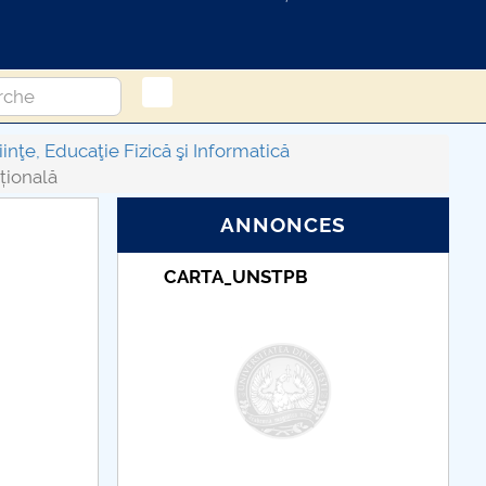
inţe, Educaţie Fizică şi Informatică
țională
ANNONCES
B
Taxe de școlarizare
indexate – Centrul
Universitar Pitești