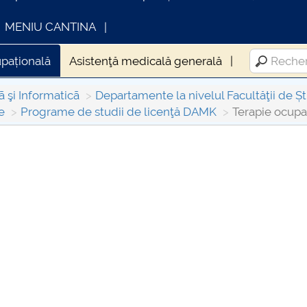
MENIU CANTINA
upațională
Asistenţă medicală generală
ã şi Informaticã
Departamente la nivelul Facultăţii de Ști
e
Programe de studii de licenţă DAMK
Terapie ocupa
INFORMATII ACTE STUDII
CARTA_UNSTP