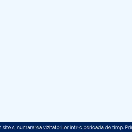
site si numararea vizitatorilor intr-o perioada de timp. Prin 