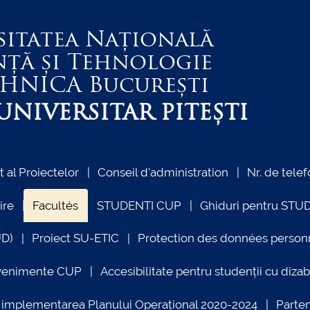
sitatea Națională
nță și Tehnologie
EHNICA
București
NIVERSITAR PITEȘTI
al Proiectelor
Conseil d'administration
Nr. de telef
ire
Facultés
STUDENTI CUP
Ghiduri pentru STU
UD)
Proiect SU-ETIC
Protection des données person
venimente CUP
Accesibilitate pentru studenții cu dizabi
ind implementarea Planului Operațional 2020-2024
Parte