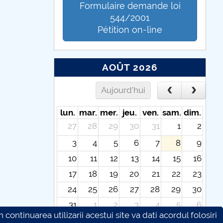
Formulaire demande loi
544/2001
Pétition on-line
AOÛT 2026
Aujourd'hui
lun.
mar.
mer.
jeu.
ven.
sam.
dim.
27
28
29
30
31
1
2
3
4
5
6
7
8
9
10
11
12
13
14
15
16
17
18
19
20
21
22
23
24
25
26
27
28
29
30
31
1
2
3
4
5
6
continuarea utilizarii acestui site va dati acordul folosiri