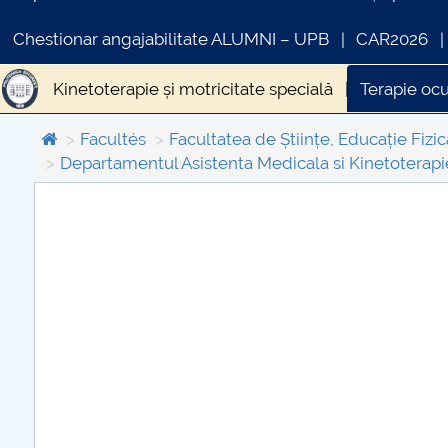
Chestionar angajabilitate ALUMNI – UPB
CAR2026
Kinetoterapie și motricitate specială
Terapie oc
Facultés
Facultatea de Științe, Educație Fizic
Departamentul Asistenta Medicala si Kinetoterapi
COMUNICAT DE PRESA
PRIMSTUD 26.03.2026