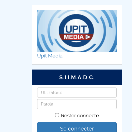
Upit Media
S.I.I.M.A.D.C.
Identifiant
Mot
de
Rester connecté
passe
Se connecter