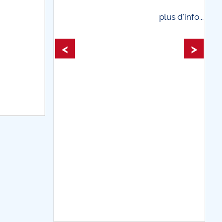
plus d'info...
plus d'info...
<
>