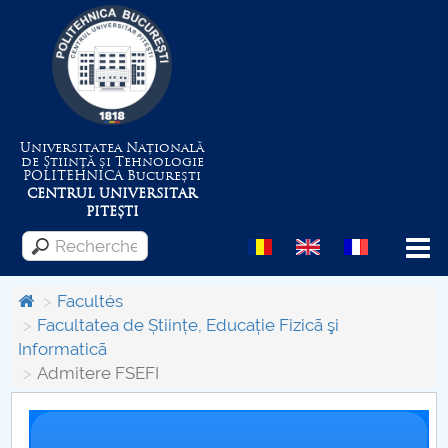
Universitatea Națională
de Știință și Tehnologie
POLITEHNICA
București
CENTRUL UNIVERSITAR
PITEȘTI
Menu
Facultés
Facultatea de Științe, Educație Fizicã şi
Informaticã
Despre Universitate
Admitere FSEFI
Centrul de Management al Proiectelor