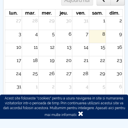
Aujourd'hui
lun.
mar.
mer.
jeu.
ven.
sam.
dim.
27
28
29
30
31
1
2
3
4
5
6
7
8
9
10
11
12
13
14
15
16
17
18
19
20
21
22
23
24
25
26
27
28
29
30
31
1
2
3
4
5
6
Acest site foloseste "cookies" pentru a usura navigarea in site si numararea
vizitatorilor intr-o perioada de timp. Prin continuarea utilizarii acestui site va
dati acordul folosiri acestora. Multumim pentru intelegere.
Apasati aici pentru
mai multe informatii.