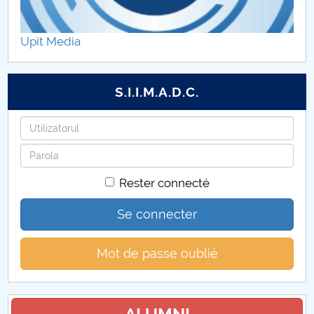
Concursul de admitere 2025 la programele de
conversie profesională
Upit Media
S.I.I.M.A.D.C.
Identifiant
Mot
de
Rester connecté
passe
Se connecter
Mot de passe oublié