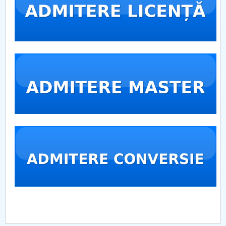
Conseil d'administration
Nr. de telefon si adrese Facultăți
Informations sur l'admission
Români de pretutindeni - ADMITERE
Sénat universitaire
Facultés
STUDENTI CUP
Ghiduri pentru STUDENȚI
Relations publiques
Relations Internationales