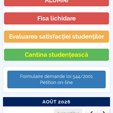
ALUMNI
Fisa lichidare
Evaluarea satisfacției studenților
Cantina studențească
Formulaire demande loi 544/2001
Pétition on-line
AOÛT 2026