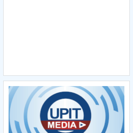
Raportul Conducerii Centrului Universitar Pitești
privind implementarea Planului Operațional 2020-
2024
Parteneri CUP
Centrul de Consiliere și Orientare în Carieră
Chestionar angajabilitate ALUMNI – UPB
CAR2026
MENIU CANTINA
ADMITERE LICENȚĂ -FSEFI
ADMITERE MASTER - FSEFI