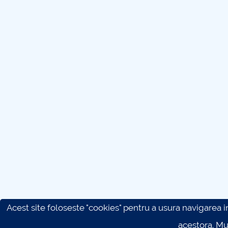
Acest site foloseste "cookies" pentru a usura navigarea in 
acestora. M