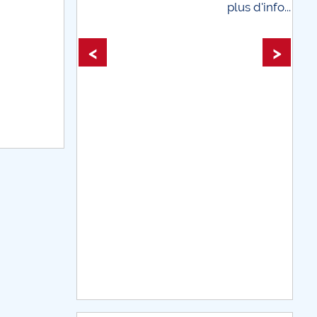
plus d'info...
plus d'info...
<
>