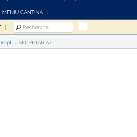
MENIU CANTINA
E
Drept
SECRETARIAT
FORMATII ACTE STUDII
CARTA_UNSTPB