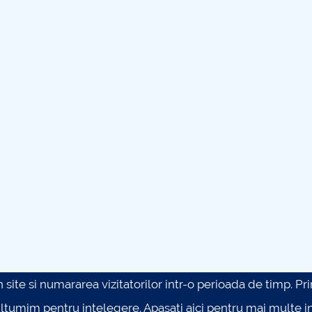
site si numararea vizitatorilor intr-o perioada de timp. Prin 
ultumim pentru intelegere.
Apasati aici pentru mai multe in