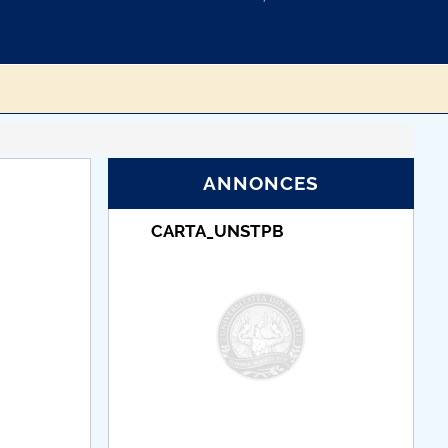
ANNONCES
Taxe de școlarizare
indexate – Centrul
Universitar Pitești