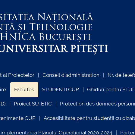
sitatea Națională
nță și Tehnologie
EHNICA
București
NIVERSITAR PITEȘTI
al Proiectelor
Conseil d'administration
Nr. de telef
ire
Facultés
STUDENTI CUP
Ghiduri pentru STU
UD)
Proiect SU-ETIC
Protection des données person
venimente CUP
Accesibilitate pentru studenții cu dizabi
ind implementarea Planului Operațional 2020-2024
Parte