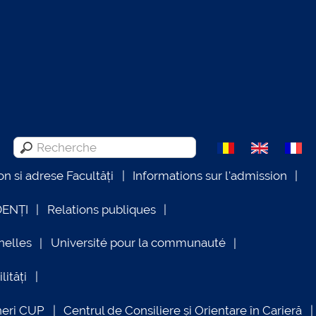
on si adrese Facultăți
Informations sur l'admission
DENȚI
Relations publiques
nelles
Université pour la communauté
lități
neri CUP
Centrul de Consiliere și Orientare în Carieră