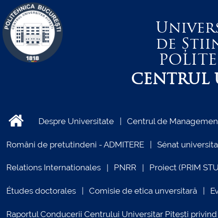
Univer
de Știi
POLIT
CENTRUL U
Despre Universitate
Centrul de Management 
Români de pretutindeni - ADMITERE
Sénat universita
Relations Internationales
PNRR
Proiect (PRIM ST
Études doctorales
Comisie de etica unversitară
E
Raportul Conducerii Centrului Universitar Pitești priv