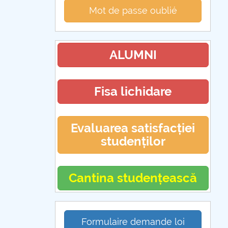
Mot de passe oublié
ALUMNI
Fisa lichidare
Evaluarea satisfacției
studenților
Cantina studențească
Formulaire demande loi