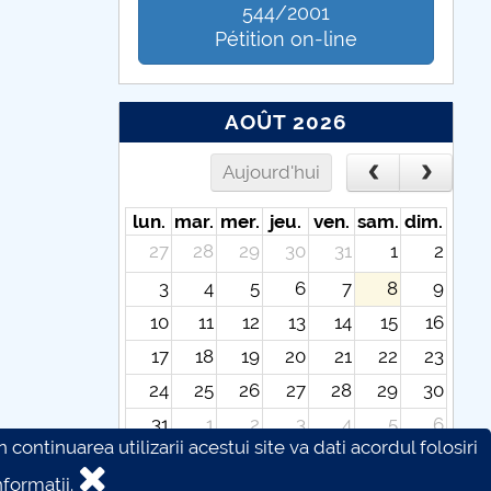
544/2001
Pétition on-line
AOÛT 2026
Aujourd'hui
lun.
mar.
mer.
jeu.
ven.
sam.
dim.
27
28
29
30
31
1
2
3
4
5
6
7
8
9
10
11
12
13
14
15
16
17
18
19
20
21
22
23
24
25
26
27
28
29
30
31
1
2
3
4
5
6
continuarea utilizarii acestui site va dati acordul folosiri
formatii.