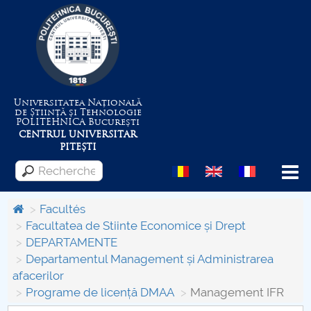
Universitatea Națională
de Știință și Tehnologie
POLITEHNICA
București
CENTRUL UNIVERSITAR
PITEȘTI
Menu
Facultés
Facultatea de Stiinte Economice și Drept
DEPARTAMENTE
Despre Universitate
Departamentul Management și Administrarea
afacerilor
Centrul de Management al Proiectelor
Programe de licență DMAA
Management IFR