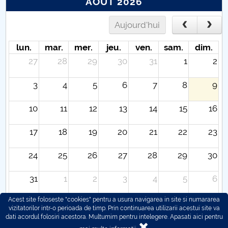
AOÛT 2026
Aujourd'hui
lun.
mar.
mer.
jeu.
ven.
sam.
dim.
27
28
29
30
31
1
2
3
4
5
6
7
8
9
10
11
12
13
14
15
16
17
18
19
20
21
22
23
24
25
26
27
28
29
30
31
1
2
3
4
5
6
Acest site foloseste "cookies" pentru a usura navigarea in site si numararea
vizitatorilor intr-o perioada de timp. Prin continuarea utilizarii acestui site va
dati acordul folosiri acestora. Multumim pentru intelegere.
Apasati aici pentru