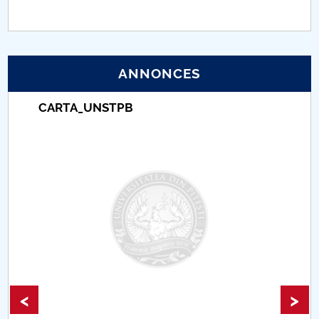
PNRR
Proiect (PRIM STUD)
ANNONCES
Proiect SU-ETIC
CARTA_UNSTPB
Protection des données personnelles
Université pour la communauté
Études doctorales
Comisie de etica unversitară
Evenimente CUP
<
>
Accesibilitate pentru studenții cu dizabilități