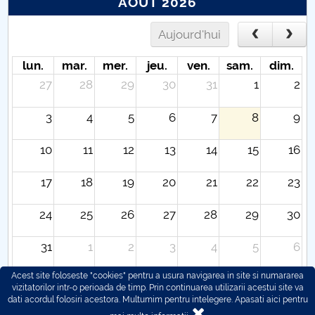
AOÛT 2026
Aujourd'hui
lun.
mar.
mer.
jeu.
ven.
sam.
dim.
27
28
29
30
31
1
2
3
4
5
6
7
8
9
10
11
12
13
14
15
16
17
18
19
20
21
22
23
24
25
26
27
28
29
30
31
1
2
3
4
5
6
Acest site foloseste "cookies" pentru a usura navigarea in site si numararea
vizitatorilor intr-o perioada de timp. Prin continuarea utilizarii acestui site va
dati acordul folosiri acestora. Multumim pentru intelegere.
Apasati aici pentru