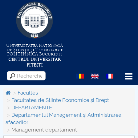
Universitatea Națională
de Știință și Tehnologie
POLITEHNICA
București
CENTRUL UNIVERSITAR
PITEȘTI
Menu
Facultés
Facultatea de Stiinte Economice și Drept
DEPARTAMENTE
Despre Universitate
Departamentul Management și Administrarea
afacerilor
Centrul de Management al Proiectelor
Management departament