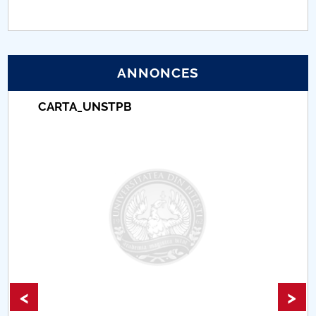
PNRR
Proiect (PRIM STUD)
ANNONCES
Proiect SU-ETIC
CARTA_UNSTPB
Protection des données personnelles
Université pour la communauté
Études doctorales
Comisie de etica unversitară
Evenimente CUP
<
>
Accesibilitate pentru studenții cu dizabilități