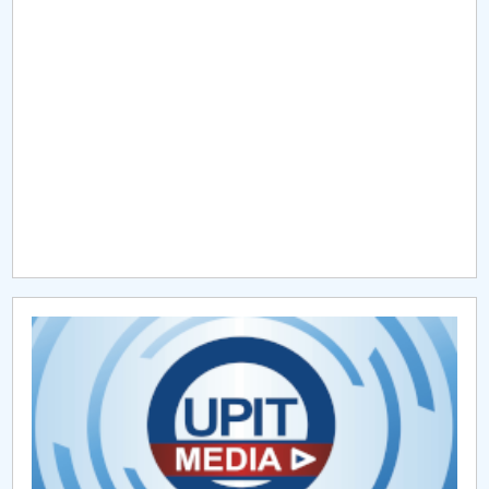
Raportul Conducerii Centrului Universitar Pitești
privind implementarea Planului Operațional 2020-
2024
Parteneri CUP
Centrul de Consiliere și Orientare în Carieră
Chestionar angajabilitate ALUMNI – UPB
CAR2026
MENIU CANTINA
Documente privind statutul centrului
Lista personalului Centrului