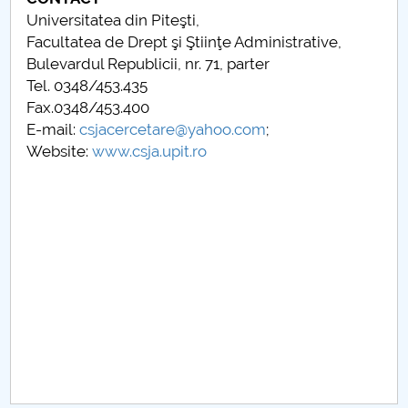
Conseil d'administration
Universitatea din Piteşti,
Facultatea de Drept şi Ştiinţe Administrative,
Nr. de telefon si adrese Facultăți
Bulevardul Republicii, nr. 71, parter
Tel. 0348/453.435
Informations sur l'admission
Fax.0348/453.400
E-mail:
csjacercetare@yahoo.com
;
Români de pretutindeni - ADMITERE
Website:
www.csja.upit.ro
Sénat universitaire
Facultés
STUDENTI CUP
Ghiduri pentru STUDENȚI
Relations publiques
Relations Internationales