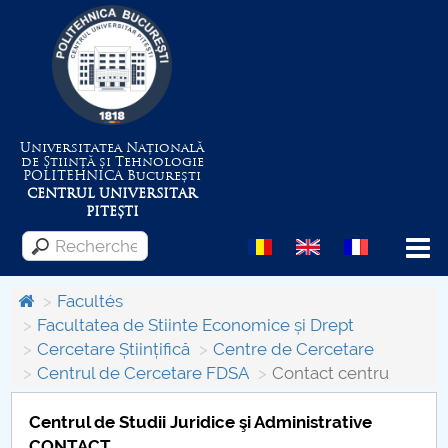
Universitatea Națională
de Știință și Tehnologie
POLITEHNICA
București
CENTRUL UNIVERSITAR
PITEȘTI
Menu
Facultés
Facultatea de Stiinte Economice și Drept
Cercetare Științifică
Centre de Cercetare
Despre Universitate
Centrul de Cercetare FDSA
Contact centru
Centrul de Management al Proiectelor
Centrul de Studii Juridice şi Administrative
CONTACT