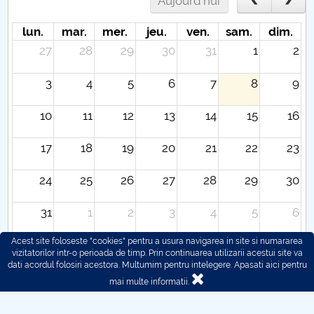
Aujourd'hui
lun.
mar.
mer.
jeu.
ven.
sam.
dim.
27
28
29
30
31
1
2
3
4
5
6
7
8
9
10
11
12
13
14
15
16
17
18
19
20
21
22
23
24
25
26
27
28
29
30
31
1
2
3
4
5
6
Acest site foloseste "cookies" pentru a usura navigarea in site si numararea
vizitatorilor intr-o perioada de timp. Prin continuarea utilizarii acestui site va
dati acordul folosiri acestora. Multumim pentru intelegere.
Apasati aici pentru
mai multe informatii.