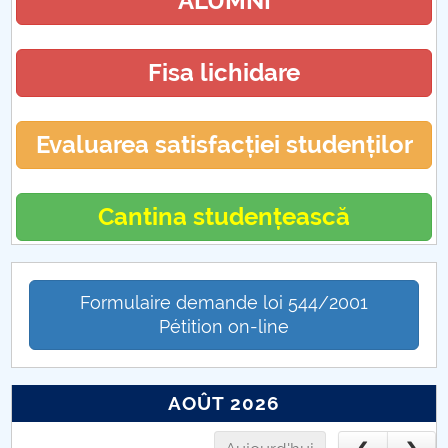
ALUMNI
Fisa lichidare
Evaluarea satisfacției studenților
Cantina studențească
Formulaire demande loi 544/2001
Pétition on-line
AOÛT 2026