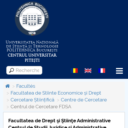
Universitatea Națională
de Știință și Tehnologie
POLITEHNICA
București
CENTRUL UNIVERSITAR
PITEȘTI
Menu
Facultés
Facultatea de Stiinte Economice și Drept
Cercetare Științifică
Centre de Cercetare
Despre Universitate
Centrul de Cercetare FDSA
Centrul de Management al Proiectelor
Facultatea de Drept şi Ştiinţe Administrative
Centrul de Studii Juridice şi Administrative