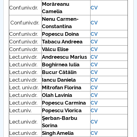
Morăreanu
Conf.univ.dr.
CV
Camelia
PNRR
Nenu Carmen-
Conf.univ.dr.
CV
Constantina
Proiect (PRIM STUD)
Conf.univ.dr.
Popescu Doina
CV
Conf.univ.dr.
Tabacu Andreea
CV
Proiect SU-ETIC
Conf.univ.dr.
Vâlcu Elise
CV
Lect.univ.dr.
Andreescu Marius
CV
Protection des données personnelles
Lect.univ.dr.
Boghirnea Iulia
CV
Université pour la communauté
Lect.univ.dr.
Bucur Cătălin
CV
Lect.univ.dr.
Iancu Daniela
CV
Études doctorales
Lect. univ.dr.
Mitrofan Florina
CV
Lect.univ.dr.
Olah Lavinia
CV
Comisie de etica unversitară
Lect.univ.dr.
Popescu Carmina
CV
Lect.univ.
Popescu Viorica
CV
Evenimente CUP
Şerban-Barbu
Lect.univ.dr.
CV
Sorina
Accesibilitate pentru studenții cu dizabilități
Lect.univ.dr.
Singh Amelia
CV