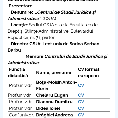
Conseil d'administration
Prezentare
Denumire:
„
Centrul de Studii Juridice şi
Nr. de telefon si adrese Facultăți
Administrative”
(CSJA)
Locaţie:
Sediul CSJA este la Facultatea de
Informations sur l'admission
Drept şi Ştiinţe Administrative, Bulevardul
Republicii, nr. 71, parter
Români de pretutindeni - ADMITERE
Director
CSJA: Lect.univ.dr. Sorina Serban-
Barbu
Sénat universitaire
Membrii
Centrului de Studii Juridice şi
Administrative
:
Facultés
Funcţia
CV format
Nume, prenume
didactică
european
STUDENTI CUP
Boţa-Moisin Anton-
Prof.univ.dr.
CV
Florin
Ghiduri pentru STUDENȚI
Prof.univ.dr.
Chelaru Eugen
CV
Prof.univ.dr.
Diaconu Dumitru
CV
Relations publiques
Prof.univ.dr.
Didea Ionel
CV
Conf.univ.dr.
Drăghici Andreea
CV
Relations Internationales