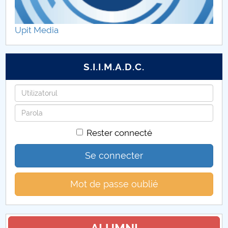
Decontari FMT (CUP)
Upit Media
Tabere studențești FMT (CUP)
S.I.I.M.A.D.C.
Identifiant
Mot
de
Rester connecté
passe
Se connecter
Mot de passe oublié