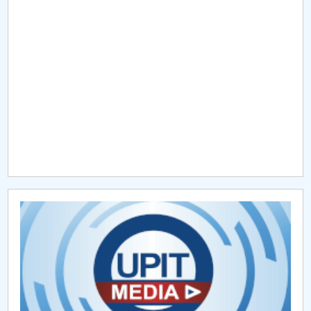
Raportul Conducerii Centrului Universitar Pitești
privind implementarea Planului Operațional 2020-
2024
Parteneri CUP
Centrul de Consiliere și Orientare în Carieră
Chestionar angajabilitate ALUMNI – UPB
CAR2026
MENIU CANTINA
Burse FMT (CUP)
Cămine și cazări FMT (CUP)