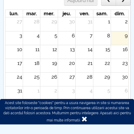
Aujourd'hui
lun.
mar.
mer.
jeu.
ven.
sam.
dim.
27
28
29
30
31
1
2
3
4
5
6
7
8
9
10
11
12
13
14
15
16
17
18
19
20
21
22
23
24
25
26
27
28
29
30
31
1
2
3
4
5
6
Acest site foloseste "cookies" pentru a usura navigarea in site si numararea
vizitatorilor intr-o perioada de timp. Prin continuarea utilizarii acestui site va
dati acordul folosiri acestora. Multumim pentru intelegere.
Apasati aici pentru
mai multe informatii.