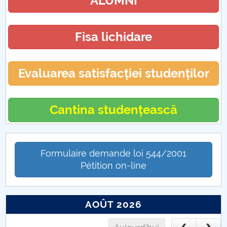
ALUMNI
Fisa lichidare
Evaluarea satisfacției studenților
Cantina studențească
Formulaire demande loi 544/2001
Pétition on-line
AOÛT 2026