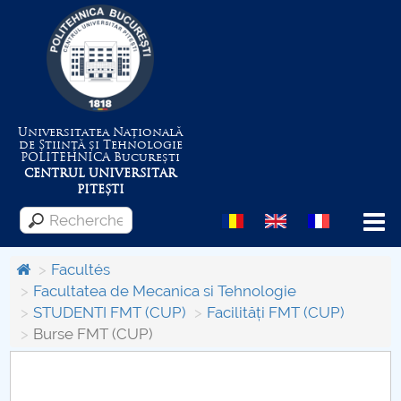
Universitatea Națională
de Știință și Tehnologie
POLITEHNICA
București
CENTRUL UNIVERSITAR
PITEȘTI
Menu
Facultés
Facultatea de Mecanica si Tehnologie
STUDENTI FMT (CUP)
Facilități FMT (CUP)
Despre Universitate
Burse FMT (CUP)
Centrul de Management al Proiectelor