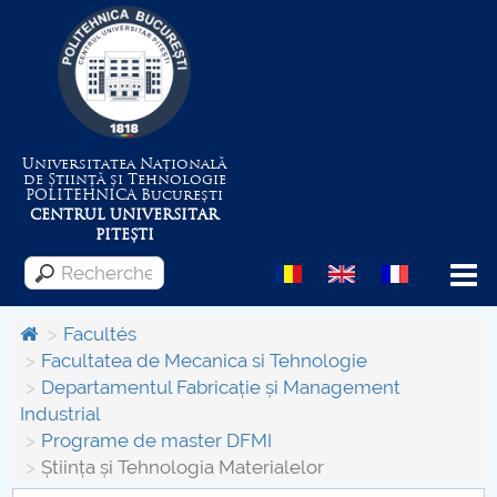
Universitatea Națională
de Știință și Tehnologie
POLITEHNICA
București
CENTRUL UNIVERSITAR
PITEȘTI
Menu
Facultés
Facultatea de Mecanica si Tehnologie
Departamentul Fabricație și Management
Despre Universitate
Industrial
Programe de master DFMI
Centrul de Management al Proiectelor
Știința și Tehnologia Materialelor