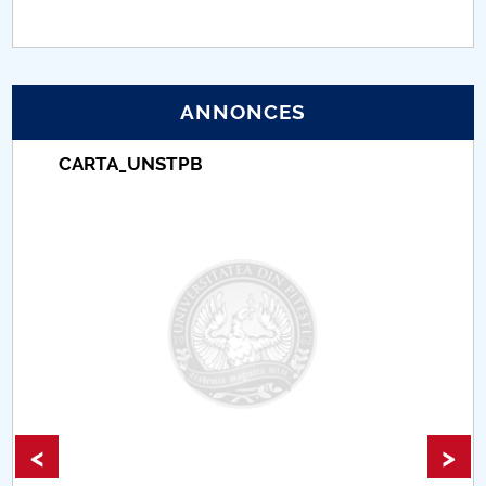
PNRR
Proiect (PRIM STUD)
ANNONCES
Proiect SU-ETIC
CARTA_UNSTPB
Protection des données personnelles
Université pour la communauté
Études doctorales
Comisie de etica unversitară
Evenimente CUP
<
>
Accesibilitate pentru studenții cu dizabilități