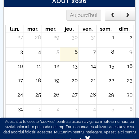
AOÛT 2026
Aujourd'hui
lun.
mar.
mer.
jeu.
ven.
sam.
dim.
27
28
29
30
31
1
2
3
4
5
6
7
8
9
10
11
12
13
14
15
16
17
18
19
20
21
22
23
24
25
26
27
28
29
30
31
1
2
3
4
5
6
Acest site foloseste "cookies" pentru a usura navigarea in site si numararea
vizitatorilor intr-o perioada de timp. Prin continuarea utilizarii acestui site va
dati acordul folosiri acestora. Multumim pentru intelegere.
Apasati aici pentru