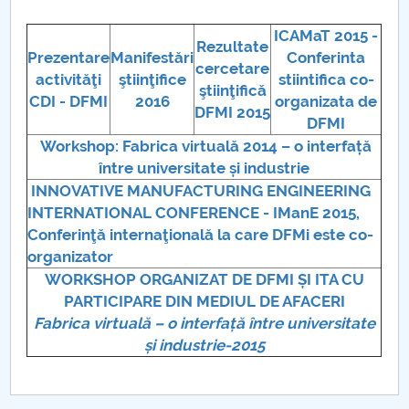
Raportul Conducerii Centrului Universitar Pitești
ICAMaT 2015 -
Rezultate
privind implementarea Planului Operațional 2020-
Prezentare
Manifestări
Conferinta
cercetare
2024
activităţi
ştiinţifice
stiintifica co-
ştiinţifică
CDI - DFMI
2016
organizata de
DFMI 2015
Parteneri CUP
DFMI
Workshop: Fabrica virtuală 2014 – o interfață
Centrul de Consiliere și Orientare în Carieră
între universitate și industrie
INNOVATIVE MANUFACTURING ENGINEERING
Chestionar angajabilitate ALUMNI – UPB
INTERNATIONAL CONFERENCE - IManE 2015,
Conferinţă internaţională la care DFMi este co-
CAR2026
organizator
WORKSHOP ORGANIZAT DE DFMI ȘI ITA CU
MENIU CANTINA
PARTICIPARE DIN MEDIUL DE AFACERI
Fabrica virtuală – o interfață între universitate
Nanobiomat
și industrie-
2015