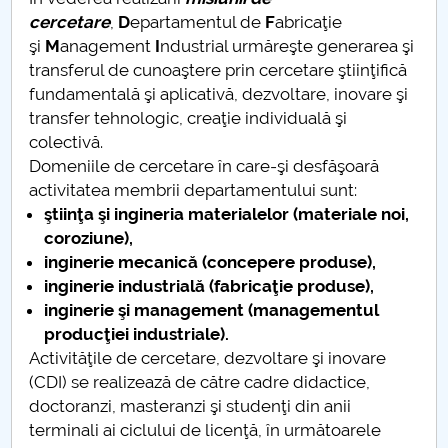
Conseil d'administration
cercetare
,
D
epartamentul de
F
abricaţie
şi
M
anagement
I
ndustrial urmăreşte generarea şi
Nr. de telefon si adrese Facultăți
transferul de cunoaştere prin cercetare ştiinţifică
fundamentală şi aplicativă, dezvoltare, inovare şi
Informations sur l'admission
transfer tehnologic, creaţie individuală şi
colectivă.
Români de pretutindeni - ADMITERE
Domeniile de cercetare în care-şi desfăşoară
activitatea membrii departamentului sunt:
Sénat universitaire
ştiinţa şi ingineria materialelor (materiale noi,
coroziune),
Facultés
inginerie mecanică (concepere produse),
inginerie industrială (fabricaţie produse),
STUDENTI CUP
inginerie şi management (managementul
producţiei industriale).
Ghiduri pentru STUDENȚI
Activităţile de cercetare, dezvoltare şi inovare
(CDI) se realizează de către cadre didactice,
Relations publiques
doctoranzi, masteranzi şi studenţi din anii
terminali ai ciclului de licenţă, în următoarele
Relations Internationales