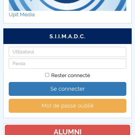
Upit Media
S.I.I.M.A.D.C.
Identifiant
Mot
de
Rester connecté
passe
Se connecter
Mot de passe oublié
ALUMNI