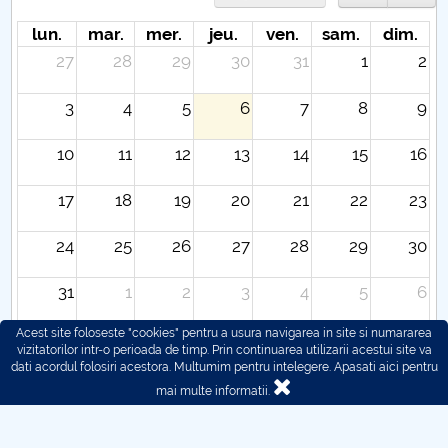
lun.
mar.
mer.
jeu.
ven.
sam.
dim.
27
28
29
30
31
1
2
3
4
5
6
7
8
9
10
11
12
13
14
15
16
17
18
19
20
21
22
23
24
25
26
27
28
29
30
31
1
2
3
4
5
6
Acest site foloseste "cookies" pentru a usura navigarea in site si numararea
vizitatorilor intr-o perioada de timp. Prin continuarea utilizarii acestui site va
dati acordul folosiri acestora. Multumim pentru intelegere.
Apasati aici pentru
mai multe informatii.