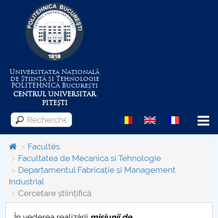
Universitatea Națională
de Știință și Tehnologie
POLITEHNICA
București
CENTRUL UNIVERSITAR
PITEȘTI
Menu
Facultés
Facultatea de Mecanica si Tehnologie
Departamentul Fabricație și Management
Despre Universitate
Industrial
Cercetare științifică
Centrul de Management al Proiectelor
În vederea realizării
misiunii de