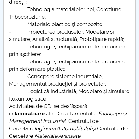
direcţii:
- Tehnologia materialelor noi, Coroziune,
PNRR
Tribocoroziune;
- Materiale plastice şi compozite;
Proiect (PRIM STUD)
- Proiectarea produselor, Modelare şi
simulare, Analiză structurală, Prototipare rapidă;
Proiect SU-ETIC
- Tehnologii şi echipamente de prelucrare
prin aşchiere;
Protection des données personnelles
- Tehnologii şi echipamente de prelucrare
prin deformare plastică;
Université pour la communauté
- Concepere sisteme industriale,
Managementul producţiei și proiectelor;
Études doctorales
- Logistică industrială, Modelare şi simulare
fluxuri logistice.
Comisie de etica unversitară
Activitatea de CDI se desfăşoară
în
laboratoare
ale: Departamentului
Fabricaţie şi
Evenimente CUP
Management Industrial
, Centrului de
Cercetare
Ingineria Automobilului
şi Centrului de
Accesibilitate pentru studenții cu dizabilități
Cercetare
Materiale Avansate
.