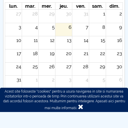
lun.
mar.
mer.
jeu.
ven.
sam.
dim.
27
28
29
30
31
1
2
3
4
5
6
7
8
9
10
11
12
13
14
15
16
17
18
19
20
21
22
23
24
25
26
27
28
29
30
31
1
2
3
4
5
6
Acest site foloseste "cookies" pentru a usura navigarea in site si numararea
vizitatorilor intr-o perioada de timp. Prin continuarea utilizarii acestui site va
dati acordul folosiri acestora. Multumim pentru intelegere.
Apasati aici pentru
mai multe informatii.