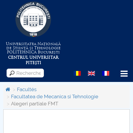
Universitatea Națională
de Știință și Tehnologie
POLITEHNICA
București
CENTRUL UNIVERSITAR
PITEȘTI
Menu
Facultés
Facultatea de Mecanica si Tehnologie
Alegeri partiale FMT
Despre Universitate
Centrul de Management al Proiectelor