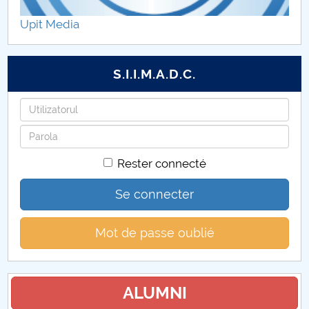
Upit Media
S.I.I.M.A.D.C.
Identifiant
Mot
de
Rester connecté
passe
Se connecter
Mot de passe oublié
ALUMNI