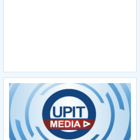
Raportul Conducerii Centrului Universitar Pitești
privind implementarea Planului Operațional 2020-
2024
Parteneri CUP
Centrul de Consiliere și Orientare în Carieră
Chestionar angajabilitate ALUMNI – UPB
CAR2026
MENIU CANTINA
ALEGERI DFMI
ALEGERI STUDENTI